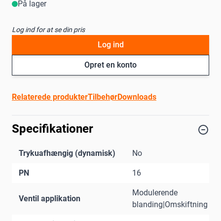
På lager
Log ind for at se din pris
Log ind
Opret en konto
Relaterede produkter
Tilbehør
Downloads
Specifikationer
Trykuafhængig (dynamisk)
No
PN
16
Modulerende
Ventil applikation
blanding|Omskiftning