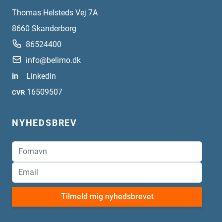
Thomas Helsteds Vej 7A
8660
Skanderborg
86524400
info@belimo.dk
in
LinkedIn
16509507
CVR
NYHEDSBREV
Tilmeld mig nyhedsbrevet