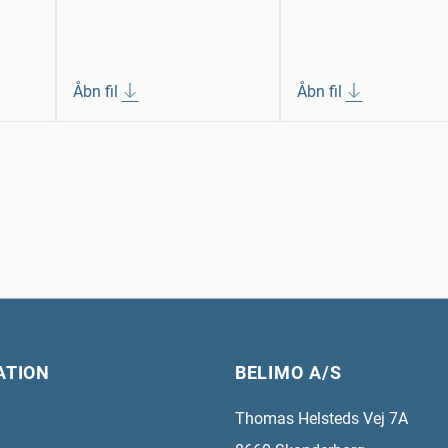
Åbn fil
Åbn fil
ATION
BELIMO A/S
Thomas Helsteds Vej 7A