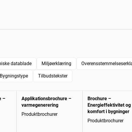
niske datablade
Miljøerklæring
Overensstemmelseserklæ
Bygningstype
Tilbudstekster
e –
Applikationsbrochure –
Brochure –
varmegenerering
Energieffektivitet og
komfort i bygninger
Produktbrochurer
Produktbrochurer