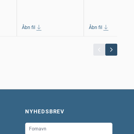
Åbn fil
Åbn fil
NYHEDSBREV