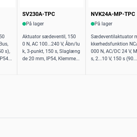
SV230A-TPC
NVK24A-MP-TPC
På lager
På lager
 50
Aktuator sædeventil, 150
Sædeventilaktuator 
Bus,
0 N, AC 100...240 V, Åbn/lu
kkerhedsfunktion NC
50 s),
k, 3-punkt, 150 s, Slaglæng
000 N, AC/DC 24 V, 
P54...
de 20 mm, IP54, Klemme...
s, 2...10 V, 150 s (90...