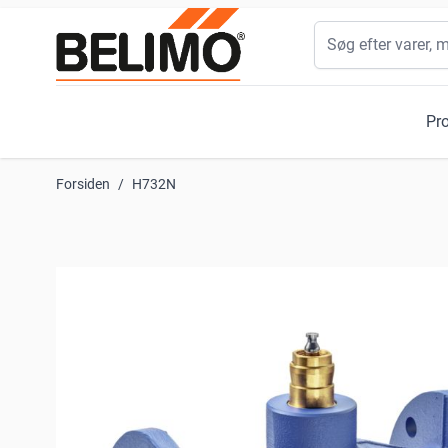
Skip to Content
Søg
Pr
Forsiden
/
H732N