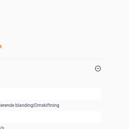
s
erende blanding|Omskiftning
/h