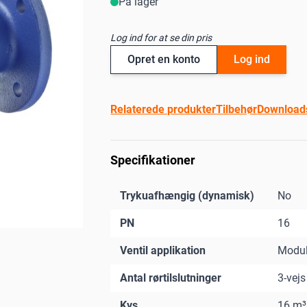
På lager
Log ind for at se din pris
Opret en konto
Log ind
Relaterede produkter
Tilbehør
Download
Specifikationer
Trykuafhængig (dynamisk)
No
PN
16
Ventil applikation
Modul
Antal rørtilslutninger
3-vejs
Kvs
16 m³