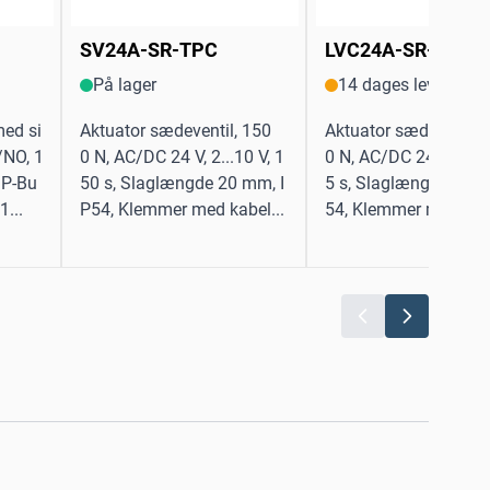
SV24A-SR-TPC
LVC24A-SR-TPC
På lager
14 dages levering
med si
Aktuator sædeventil, 150
Aktuator sædeventil,
/NO, 1
0 N, AC/DC 24 V, 2...10 V, 1
0 N, AC/DC 24 V, 2...1
MP-Bu
50 s, Slaglængde 20 mm, I
5 s, Slaglængde 15 m
1...
P54, Klemmer med kabel...
54, Klemmer med kabe