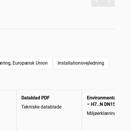
ring, Europæisk Union
Installationsvejledning
Datablad PDF
Environmental Decla
– H7..N DN15-50
Tekniske datablade
Miljøerklæring