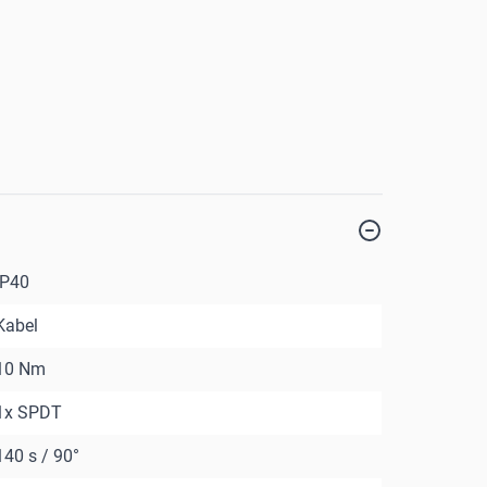
IP40
Kabel
10 Nm
1x SPDT
140 s / 90°