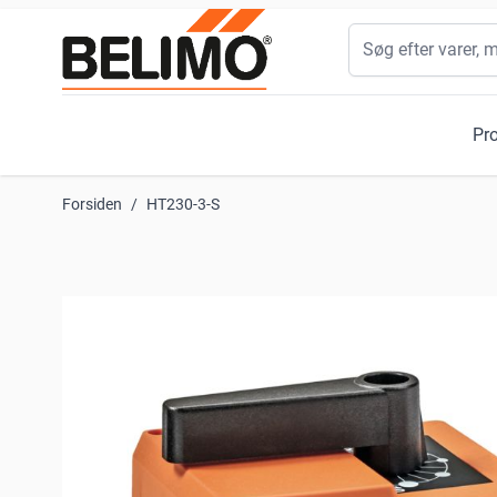
Skip to Content
Søg
Pr
Forsiden
/
HT230-3-S