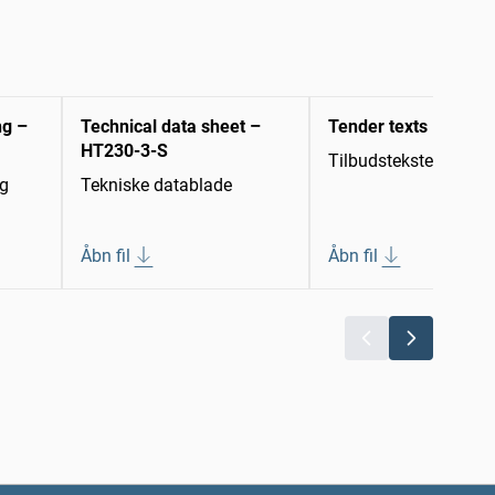
ng –
Technical data sheet –
Tender texts
HT230-3-S
Tilbudstekster
ng
Tekniske datablade
Åbn fil
Åbn fil