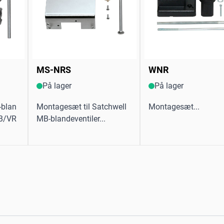
MS-NRS
WNR
På lager
På lager
-blan
Montagesæt til Satchwell
Montagesæt...
RB/VR
MB-blandeventiler...