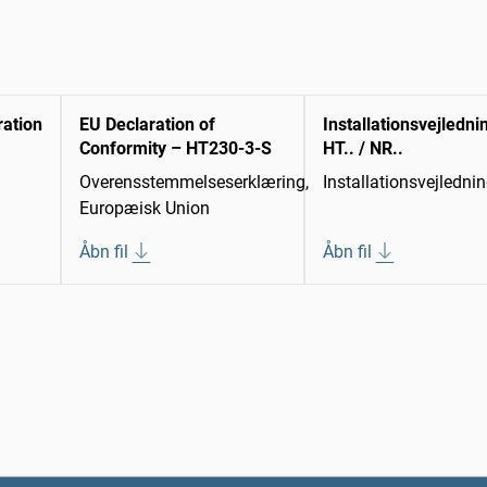
ration
EU Declaration of
Installationsvejledni
Conformity – HT230-3-S
HT.. / NR..
Overensstemmelseserklæring,
Installationsvejledni
Europæisk Union
Åbn fil
Åbn fil