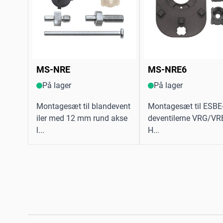
MS-NRE
MS-NRE6
På lager
På lager
Montagesæt til blandevent
Montagesæt til ESBE
iler med 12 mm rund akse
deventilerne VRG/V
l...
H...