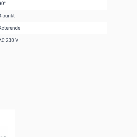
90°
3-punkt
Roterende
AC 230 V