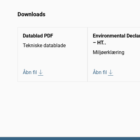
Downloads
Datablad PDF
Environmental Decla
– HT..
Tekniske datablade
Miljøerklæring
Åbn fil
Åbn fil