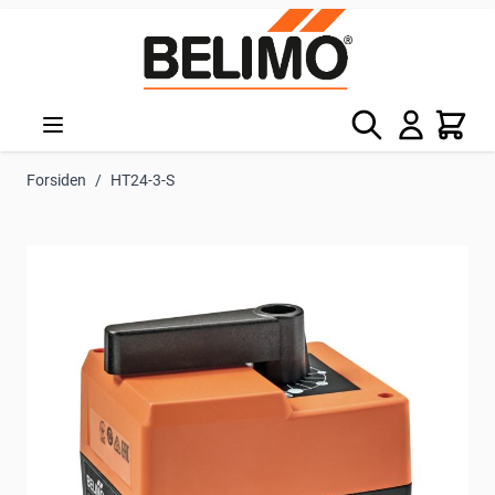
Skip to Content
Søg
Kurv
Forsiden
/
HT24-3-S