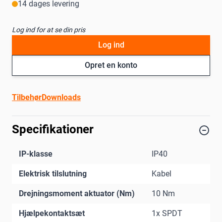
14 dages levering
Log ind for at se din pris
Log ind
Opret en konto
Tilbehør
Downloads
Specifikationer
IP-klasse
IP40
Elektrisk tilslutning
Kabel
Drejningsmoment aktuator (Nm)
10 Nm
Hjælpekontaktsæt
1x SPDT