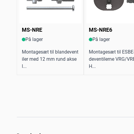
MS-NRE
MS-NRE6
På lager
På lager
Montagesæt til blandevent
Montagesæt til ESBE
iler med 12 mm rund akse
deventilerne VRG/V
l...
H...