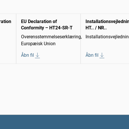
ration
EU Declaration of
Installationsvejledni
Conformity – HT24-SR-T
HT.. / NR..
Overensstemmelseserklæring,
Installationsvejledni
Europæisk Union
Åbn fil
Åbn fil