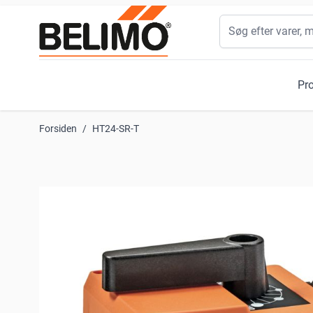
Skip to Content
Søg
Pr
Forsiden
/
HT24-SR-T