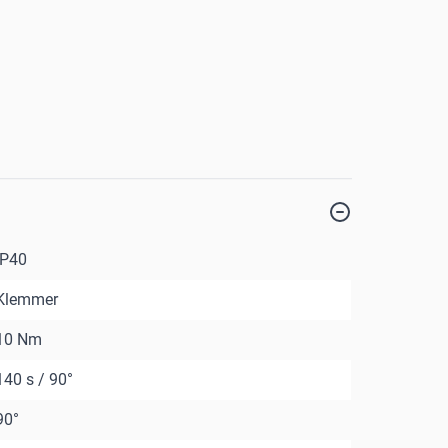
IP40
Klemmer
10 Nm
140 s / 90°
90°