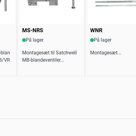
MS-NRS
WNR
På lager
På lager
-blan
Montagesæt til Satchwell
Montagesæt...
RB/VR
MB-blandeventiler...