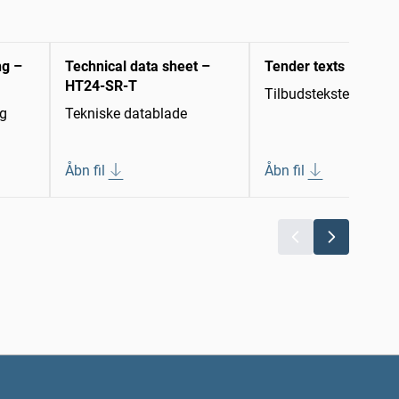
ng –
Technical data sheet –
Tender texts
HT24-SR-T
Tilbudstekster
ng
Tekniske datablade
Åbn fil
Åbn fil