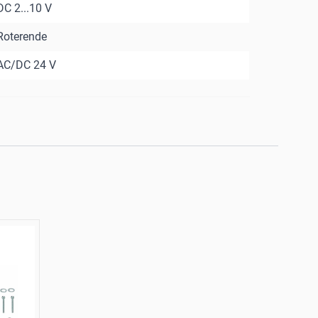
DC 2...10 V
Roterende
AC/DC 24 V