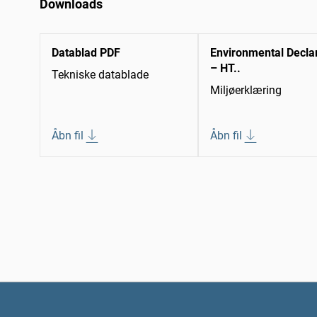
Downloads
Datablad PDF
Environmental Decla
– HT..
Tekniske datablade
Miljøerklæring
Åbn fil
Åbn fil