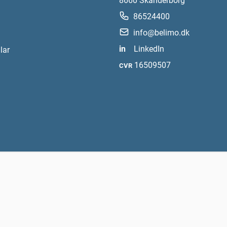
8660
Skanderborg
86524400
info@belimo.dk
in
LinkedIn
lar
16509507
CVR