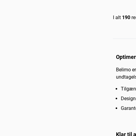
I alt
190
re
Optimer
Belimo er
undtagel
Tilgæn
Designe
Garante
Klar til