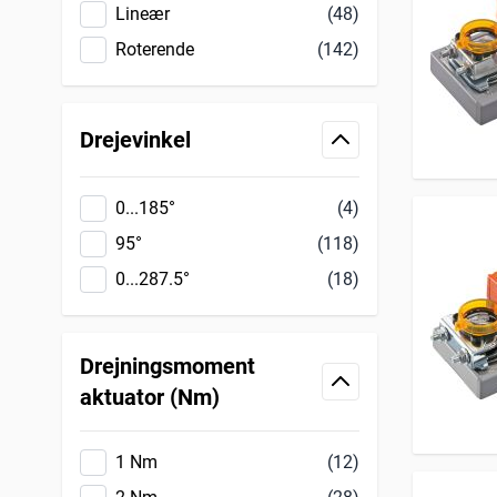
Lineær
(48)
Roterende
(142)
Drejevinkel
filter
0...185°
(4)
95°
(118)
0...287.5°
(18)
Drejningsmoment
filter
aktuator (Nm)
1 Nm
(12)