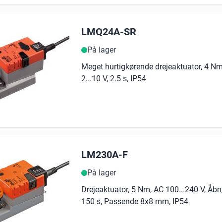
LMQ24A-SR
På lager
Meget hurtigkørende drejeaktuator, 4 Nm
2...10 V, 2.5 s, IP54
LM230A-F
På lager
Drejeaktuator, 5 Nm, AC 100...240 V, Åbn/
150 s, Passende 8x8 mm, IP54