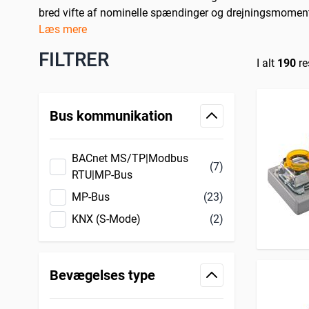
bred vifte af nominelle spændinger og drejningsmomente
Læs mere
FILTRER
I alt
190
re
Skip to product list
Bus kommunikation
filter
BACnet MS/TP|Modbus
(7)
RTU|MP-Bus
MP-Bus
(23)
KNX (S-Mode)
(2)
Bevægelses type
filter