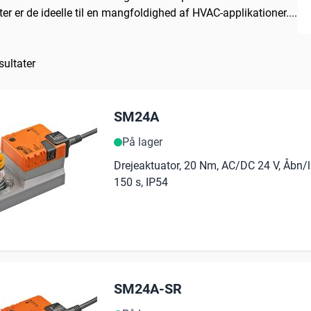
r er de ideelle til en mangfoldighed af HVAC-applikationer.
...
sultater
SM24A
På lager
Drejeaktuator, 20 Nm, AC/DC 24 V, Åbn/l
150 s, IP54
SM24A-SR