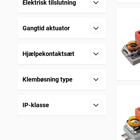
Elektrisk tilslutning
filter
Gangtid aktuator
filter
Hjælpekontaktsæt
filter
Klembøsning type
filter
IP-klasse
filter