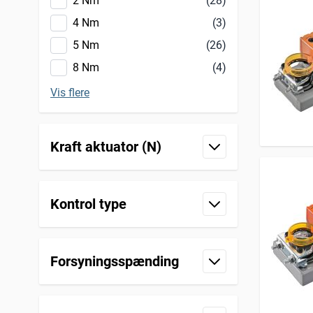
2 Nm
(28)
4 Nm
(3)
5 Nm
(26)
8 Nm
(4)
Vis flere
Kraft aktuator (N)
filter
Kontrol type
filter
Forsyningsspænding
filter