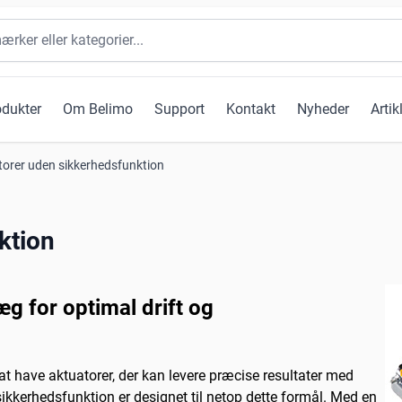
odukter
Om Belimo
Support
Kontakt
Nyheder
Artik
torer uden sikkerhedsfunktion
ktion
g for optimal drift og
 at have aktuatorer, der kan levere præcise resultater med
ikkerhedsfunktion er designet til netop dette formål. Med en