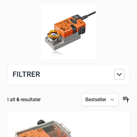
og systemløsninger tilbyder præcis den nødvendighed.
...
FILTRER
I alt
6
resultater