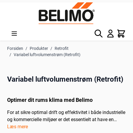
Skip to Content
Søg
Kurv
Forsiden
/
Produkter
/
Retrofit
/
Variabel luftvolumenstrøm (Retrofit)
Variabel luftvolumenstrøm (Retrofit)
Optimer dit rums klima med Belimo
For at sikre optimal drift og effektivitet i både industrielle
og kommercielle miljøer er det essentielt at have en
præcis styring af rumklimaet. Belimos avancerede rum-
Læs mere