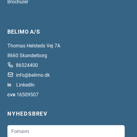
Brochurer
BELIMO A/S
Thomas Helsteds Vej 7A
8660
Skanderborg
86524400
info@belimo.dk
in
LinkedIn
16509507
CVR
NYHEDSBREV