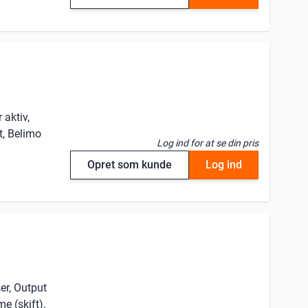
aktiv,
, Belimo
Log ind for at se din pris
Opret som kunde
Log ind
er, Output
me (skift),