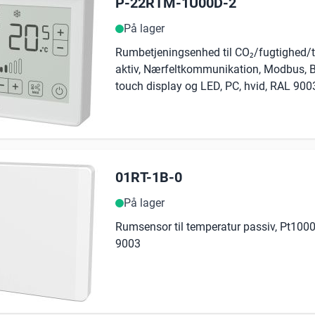
P-22RTM-1U00D-2
På lager
Rumbetjeningsenhed til CO₂/fugtighed/
aktiv, Nærfeltkommunikation, Modbus, 
touch display og LED, PC, hvid, RAL 900
01RT-1B-0
På lager
Rumsensor til temperatur passiv, Pt1000
9003