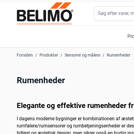
Skip to Content
Søg
Pr
Forsiden
/
Produkter
/
Sensorer og målere
/
Rumenheder
Rumenheder
Elegante og effektive rumenheder f
I dagens moderne bygninger er kombinationen af æsteti
rumfølere/rumsensorer og rumbetjeningsenheder er desig
tidløst og æstetisk design, men sikrer også en hurtig inst