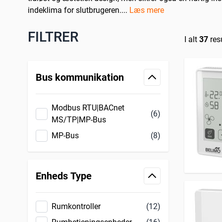
indeklima for slutbrugeren.
...
Læs mere
FILTRER
I alt
37
resu
Skip to product list
Bus kommunikation
filter
Modbus RTU|BACnet
(6)
MS/TP|MP-Bus
MP-Bus
(8)
Enheds Type
filter
Rumkontroller
(12)