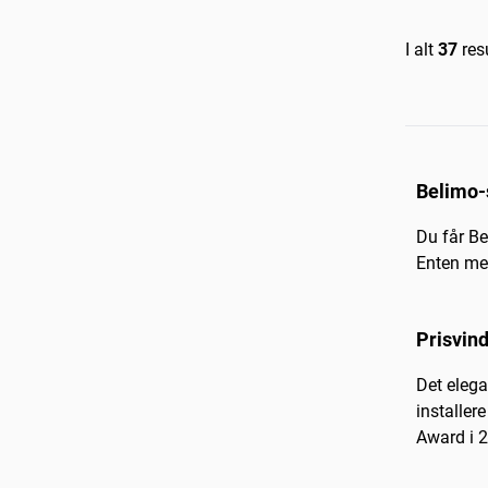
I alt
37
resu
Belimo-
Du får Be
Enten med
Prisvind
Det eleg
installer
Award i 