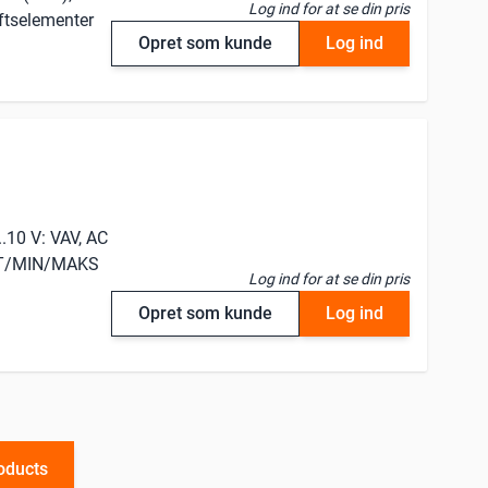
Log ind for at se din pris
iftselementer
Opret som kunde
Log ind
.10 V: VAV, AC
ORT/MIN/MAKS
Log ind for at se din pris
Opret som kunde
Log ind
oducts