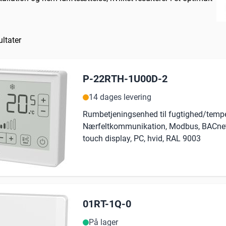
ltater
P-22RTH-1U00D-2
14 dages levering
Rumbetjeningsenhed til fugtighed/temper
Nærfeltkommunikation, Modbus, BACnet
touch display, PC, hvid, RAL 9003
01RT-1Q-0
På lager