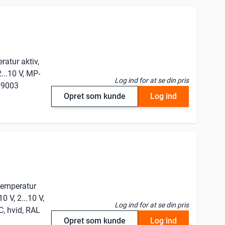
atur aktiv,
...10 V, MP-
Log ind for at se din pris
L 9003
Opret som kunde
Log ind
temperatur
0 V, 2...10 V,
Log ind for at se din pris
, hvid, RAL
Opret som kunde
Log ind