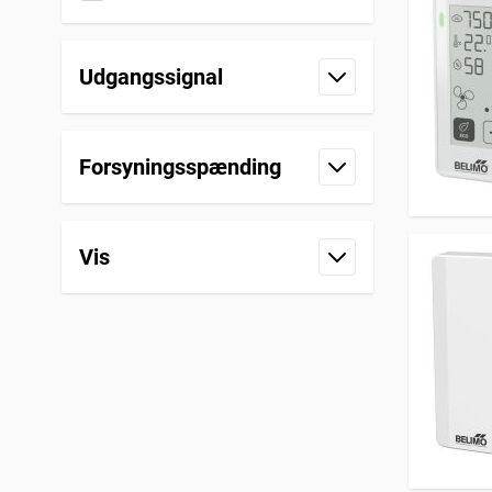
Udgangssignal
filter
Forsyningsspænding
filter
Vis
filter