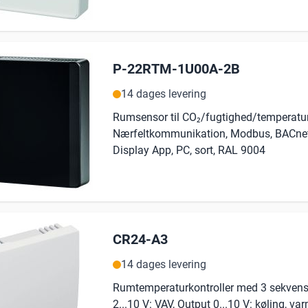
P-22RTM-1U00A-2B
14 dages levering
Rumsensor til CO₂/fugtighed/temperatur 
Nærfeltkommunikation, Modbus, BACnet
Display App, PC, sort, RAL 9004
CR24-A3
14 dages levering
Rumtemperaturkontroller med 3 sekvens
2...10 V: VAV, Output 0...10 V: køling, var