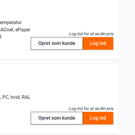
temperatur
BACnet, ePaper
Log ind for at se din pris
3
Opret som kunde
Log ind
, PC, hvid, RAL
Log ind for at se din pris
Opret som kunde
Log ind