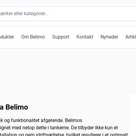
odukter
Om Belimo
Support
Kontakt
Nyheder
Artik
ra Belimo
k og funktionalitet afgørende. Belimos
net med netop dette i tankerne. De tilbyder ikke kun et
allation og nem idriftsættelse, hvilket resulterer i et optimalt