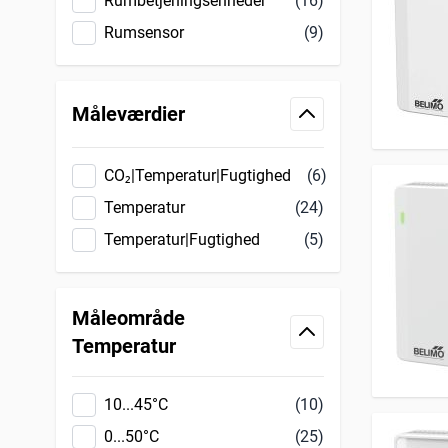
Rumbetjeningsenheder
(16)
Rumsensor
(9)
Måleværdier
filter
CO₂|Temperatur|Fugtighed
(6)
Temperatur
(24)
Temperatur|Fugtighed
(5)
Måleområde
filter
Temperatur
10...45°C
(10)
0...50°C
(25)