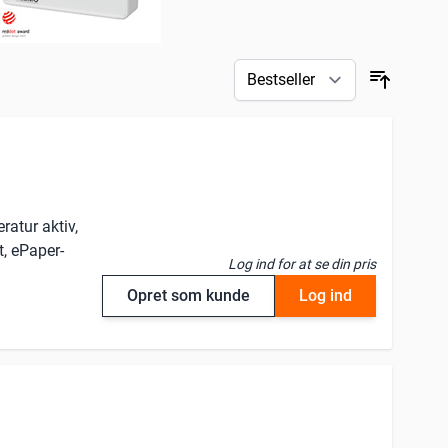
atur aktiv,
, ePaper-
Log ind for at se din pris
Opret som kunde
Log ind