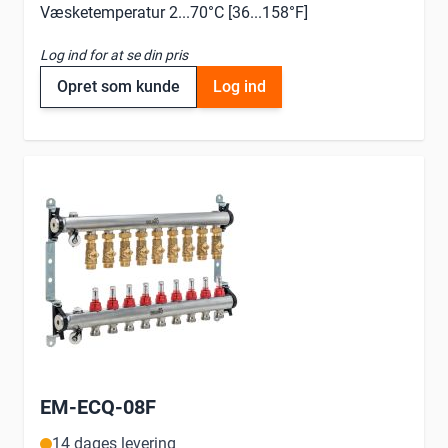
Væsketemperatur 2...70°C [36...158°F]
Log ind for at se din pris
Opret som kunde
Log ind
EM-ECQ-08F
14 dages levering