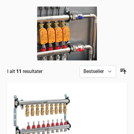
med standard bus-kommunikation sikrer, at bygningens
energieffektivitet er i top. Med avancerede
kommunikationsprotokoller som MP-Bus, BACnet og
Modbus er det nemmere end nogensinde at overvåge og
styre energiforbruget.
...
I alt
11
resultater