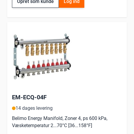
Opret som kunde
Log ind
EM-ECQ-04F
14 dages levering
Belimo Energy Manifold, Zoner 4, ps 600 kPa,
Væsketemperatur 2...70°C [36...158°F]