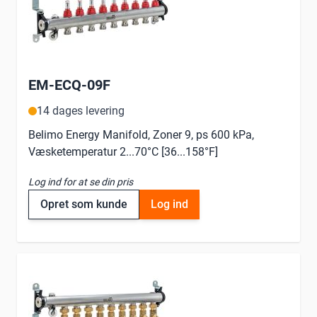
EM-ECQ-09F
14 dages levering
Belimo Energy Manifold, Zoner 9, ps 600 kPa,
Væsketemperatur 2...70°C [36...158°F]
Log ind for at se din pris
Opret som kunde
Log ind