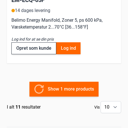
EM-ECQ-05F
14 dages levering
Belimo Energy Manifold, Zoner 5, ps 600 kPa,
Væsketemperatur 2...70°C [36...158°F]
Log ind for at se din pris
Opret som kunde
Log ind
Show 1 more products
I alt
11
resultater
Vis