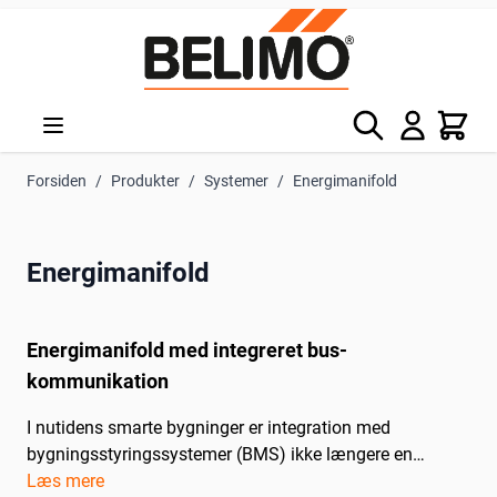
Skip to Content
Søg
Kurv
Forsiden
/
Produkter
/
Systemer
/
Energimanifold
Energimanifold
Energimanifold med integreret bus-
kommunikation
I nutidens smarte bygninger er integration med
bygningsstyringssystemer (BMS) ikke længere en
luksus, men en nødvendighed. Belimos Energimanifold
Læs mere