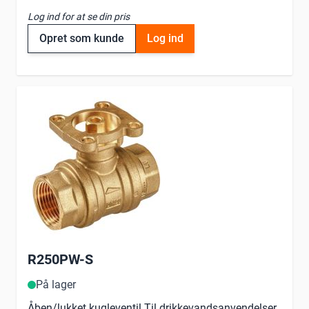
Log ind for at se din pris
Opret som kunde
Log ind
R250PW-S
På lager
Åben/lukket kugleventil Til drikkevandsanvendelser,