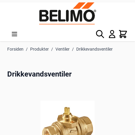
Skip to Content
Søg
Kurv
Forsiden
/
Produkter
/
Ventiler
/
Drikkevandsventiler
Drikkevandsventiler