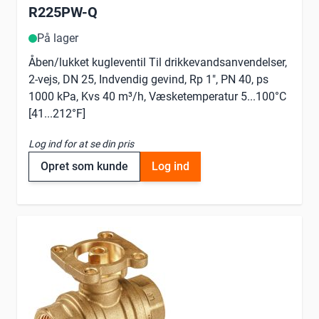
R225PW-Q
På lager
Åben/lukket kugleventil Til drikkevandsanvendelser,
2-vejs, DN 25, Indvendig gevind, Rp 1", PN 40, ps
1000 kPa, Kvs 40 m³/h, Væsketemperatur 5...100°C
[41...212°F]
Log ind for at se din pris
Opret som kunde
Log ind