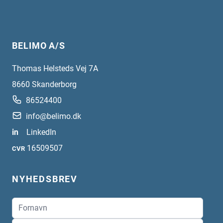
BELIMO A/S
Thomas Helsteds Vej 7A
8660
Skanderborg
86524400
info@belimo.dk
in
LinkedIn
16509507
CVR
NYHEDSBREV