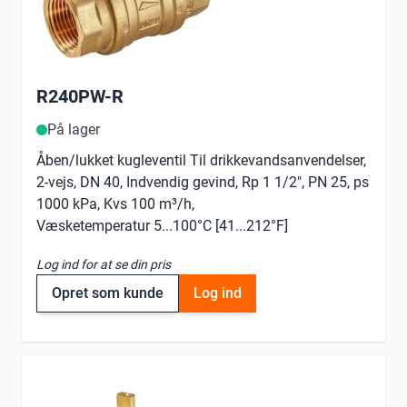
R240PW-R
På lager
Åben/lukket kugleventil Til drikkevandsanvendelser,
2-vejs, DN 40, Indvendig gevind, Rp 1 1/2", PN 25, ps
1000 kPa, Kvs 100 m³/h,
Væsketemperatur 5...100°C [41...212°F]
Log ind for at se din pris
Opret som kunde
Log ind