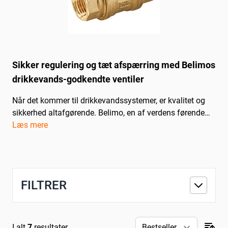
Sikker regulering og tæt afspærring med Belimos
drikkevands-godkendte ventiler
Når det kommer til drikkevandssystemer, er kvalitet og
sikkerhed altafgørende. Belimo, en af verdens førende
leverandører af ventiler, præsenterer drikkevands-
Læs mere
godkendte 2-vejs ventiler, der sikrer en effektiv udnyttelse
af dit drikkevand. Med godkendelser fra DVGW, KIWA,
WRAS, ACS og mange flere, kan du være sikker på, at
vores ventiler overholder de højeste standarder for vand-
FILTRER
applikationer.
...
I alt
7
resultater