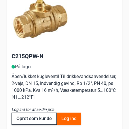
C215QPW-N
På lager
Åben/lukket kugleventil Til drikkevandsanvendelser,
2-vejs, DN 15, Indvendig gevind, Rp 1/2", PN 40, ps
1000 kPa, Kvs 16 m³/h, Væsketemperatur 5...100°C
[41...212°F]
Log ind for at se din pris
Opret som kunde
Log ind