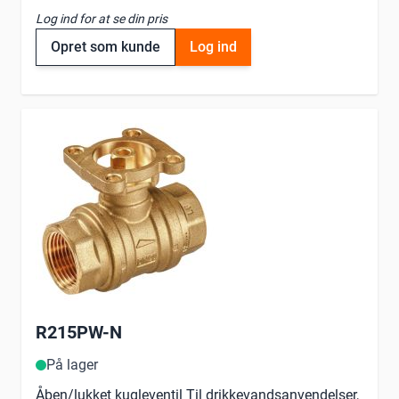
Log ind for at se din pris
Opret som kunde
Log ind
R215PW-N
På lager
Åben/lukket kugleventil Til drikkevandsanvendelser,