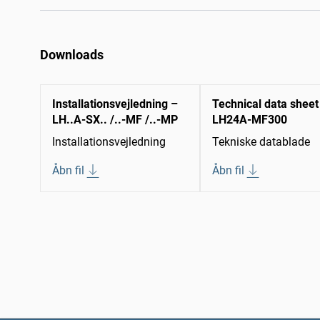
Downloads
Installationsvejledning –
Technical data sheet
LH..A-SX.. /..-MF /..-MP
LH24A-MF300
Installationsvejledning
Tekniske datablade
Åbn fil
Åbn fil