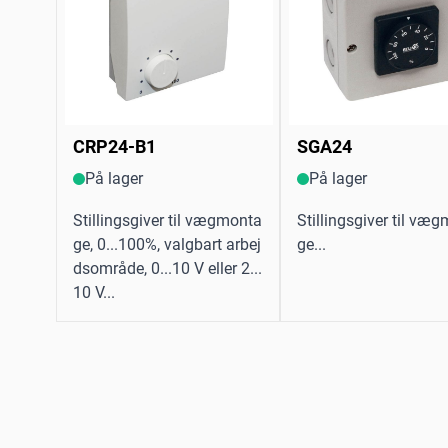
CRP24-B1
SGA24
På lager
På lager
Stillingsgiver til vægmonta
Stillingsgiver til væ
ge, 0...100%, valgbart arbej
ge...
dsområde, 0...10 V eller 2...
10 V...