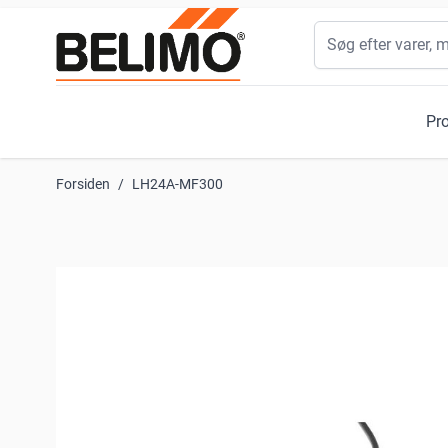
Skip to Content
Søg
Pr
Forsiden
/
LH24A-MF300