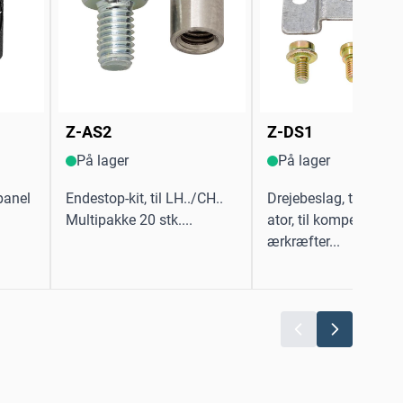
Z-AS2
Z-DS1
På lager
På lager
tpanel
Endestop-kit, til LH../CH..
Drejebeslag, til lineæ
Multipakke 20 stk....
ator, til kompensation
ærkræfter...