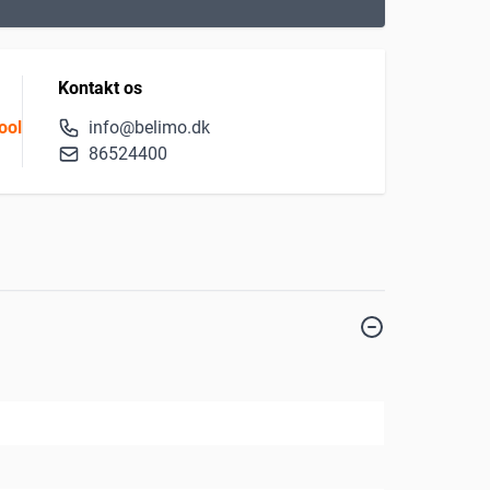
Kontakt os
ool
info@belimo.dk
86524400