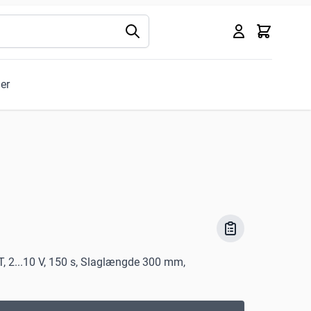
Kurv
ler
T, 2...10 V, 150 s, Slaglængde 300 mm,