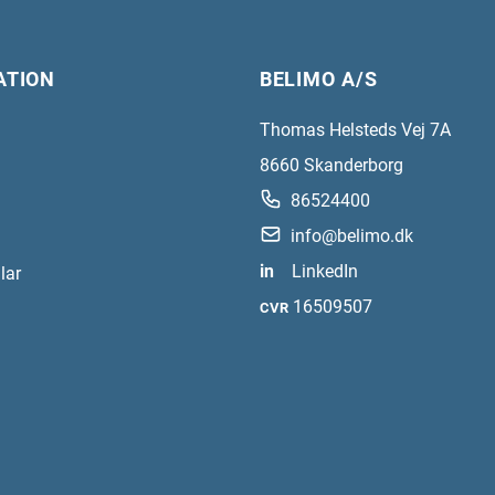
ATION
BELIMO A/S
Thomas Helsteds Vej 7A
8660
Skanderborg
86524400
info@belimo.dk
in
LinkedIn
lar
16509507
CVR