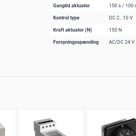
Gangtid aktuator
150 s / 10
Kontrol type
DC 2...10 V
Kraft aktuator (N)
150 N
Forsyningsspænding
AC/DC 24 V