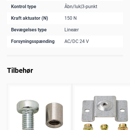
Kontrol type
Åbn/luk|3-punkt
Kraft aktuator (N)
150 N
Bevægelses type
Lineær
Forsyningsspænding
AC/DC 24 V
Tilbehør