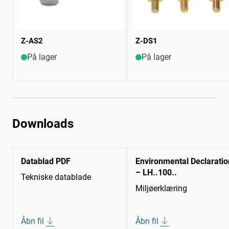
Z-AS2
Z-DS1
På lager
På lager
Downloads
Datablad PDF
Environmental Declaratio
– LH..100..
Tekniske datablade
Miljøerklæring
Åbn fil
Åbn fil