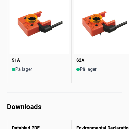
S1A
S2A
På lager
På lager
Downloads
Datablad PDF
Environmental Declaratio