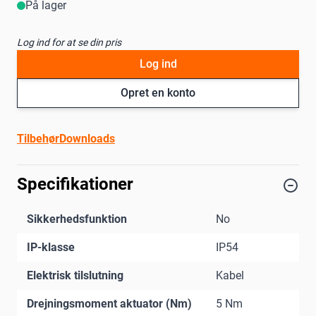
På lager
Log ind for at se din pris
Log ind
Opret en konto
Tilbehør
Downloads
Specifikationer
Sikkerhedsfunktion
No
IP-klasse
IP54
Elektrisk tilslutning
Kabel
Drejningsmoment aktuator (Nm)
5 Nm