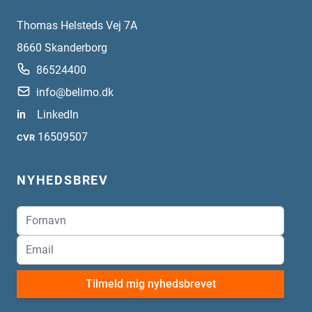
Thomas Helsteds Vej 7A
8660
Skanderborg
86524400
info@belimo.dk
in
LinkedIn
16509507
CVR
NYHEDSBREV
Tilmeld mig nyhedsbrevet