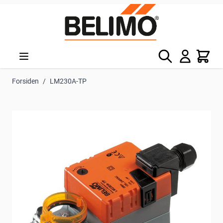
Skip to Content
Søg
Kurv
Forsiden
/
LM230A-TP