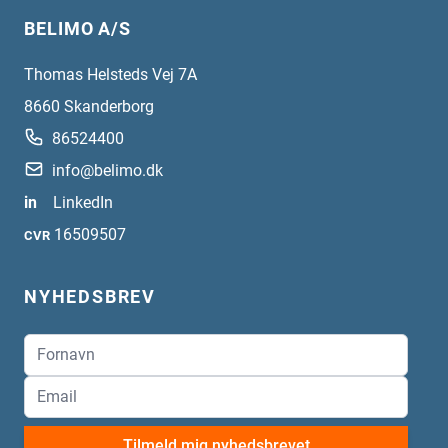
BELIMO A/S
Thomas Helsteds Vej 7A
8660
Skanderborg
86524400
info@belimo.dk
in
LinkedIn
16509507
CVR
NYHEDSBREV
Tilmeld mig nyhedsbrevet