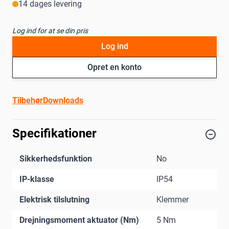
14 dages levering
Log ind for at se din pris
Log ind
Opret en konto
Tilbehør
Downloads
Specifikationer
Sikkerhedsfunktion
No
IP-klasse
IP54
Elektrisk tilslutning
Klemmer
Drejningsmoment aktuator (Nm)
5 Nm