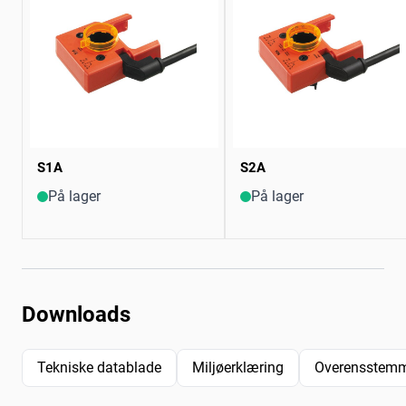
S1A
S2A
På lager
På lager
Downloads
Tekniske datablade
Miljøerklæring
Overensstemm