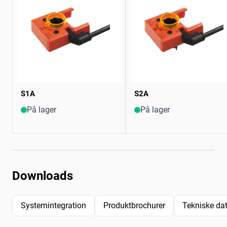
S1A
S2A
På lager
På lager
Downloads
Systemintegration
Produktbrochurer
Tekniske da