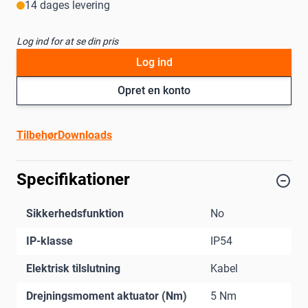
14 dages levering
Log ind for at se din pris
Log ind
Opret en konto
Tilbehør
Downloads
Specifikationer
Sikkerhedsfunktion
No
IP-klasse
IP54
Elektrisk tilslutning
Kabel
Drejningsmoment aktuator (Nm)
5 Nm