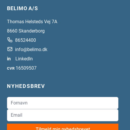
BELIMO A/S
Thomas Helsteds Vej 7A
8660
Skanderborg
86524400
info@belimo.dk
in
LinkedIn
16509507
CVR
NYHEDSBREV
Tilmeld mig nyhedsbrevet