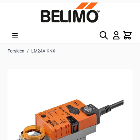
Skip to Content
Søg
Kurv
Forsiden
/
LM24A-KNX