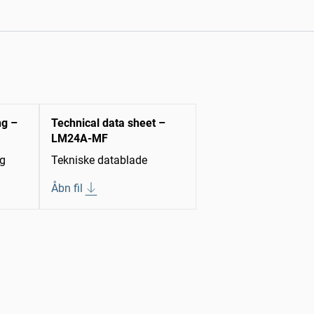
ng –
Technical data sheet –
LM24A-MF
ng
Tekniske datablade
Åbn fil