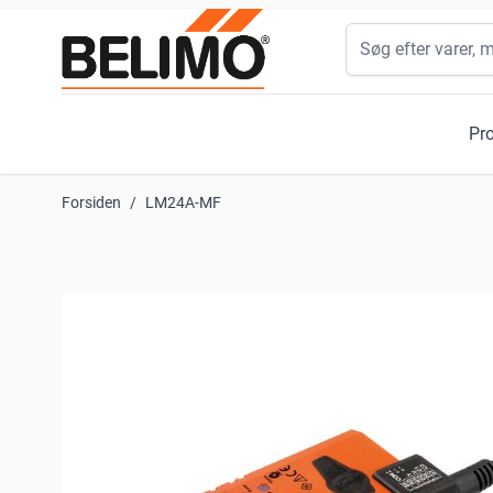
Skip to Content
Søg
Pr
Forsiden
/
LM24A-MF