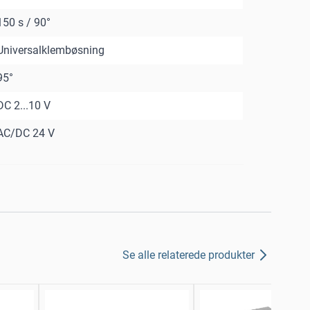
150 s / 90°
Universalklembøsning
95°
DC 2...10 V
AC/DC 24 V
Se alle relaterede produkter