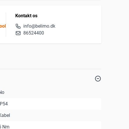
Kontakt os
ool
info@belimo.dk
86524400
No
IP54
Kabel
5 Nm