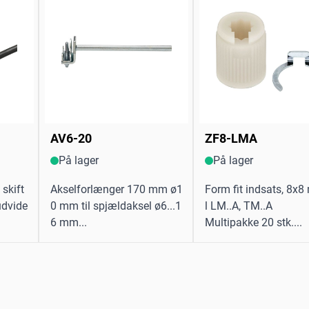
AV6-20
ZF8-LMA
På lager
På lager
skift
Akselforlænger 170 mm ø1
Form fit indsats, 8x8 
udvide
0 mm til spjældaksel ø6...1
l LM..A, TM..A
6 mm...
Multipakke 20 stk....