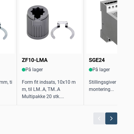
ZF10-LMA
SGE24
På lager
På lager
mm, ti
Form fit indsats, 10x10 m
Stillingsgiver til indb
m, til LM..A, TM..A
montering...
Multipakke 20 stk....