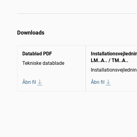
Downloads
Datablad PDF
Installationsvejledni
LM..A.. / TM..A..
Tekniske datablade
Installationsvejledni
Åbn fil
Åbn fil