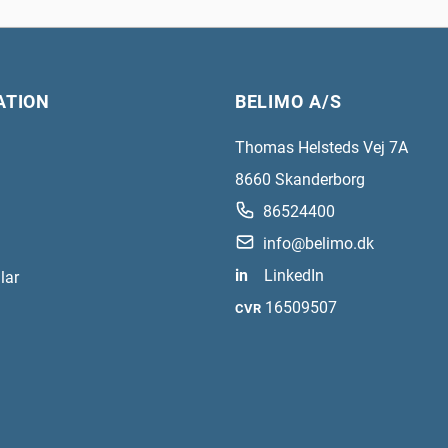
ATION
BELIMO A/S
Thomas Helsteds Vej 7A
8660
Skanderborg
86524400
info@belimo.dk
in
LinkedIn
lar
16509507
CVR