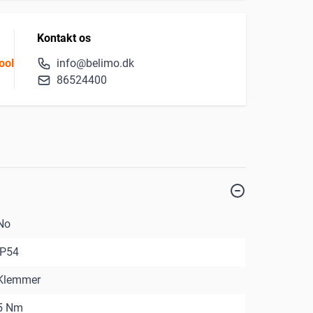
Kontakt os
ool
info@belimo.dk
86524400
No
IP54
Klemmer
5 Nm