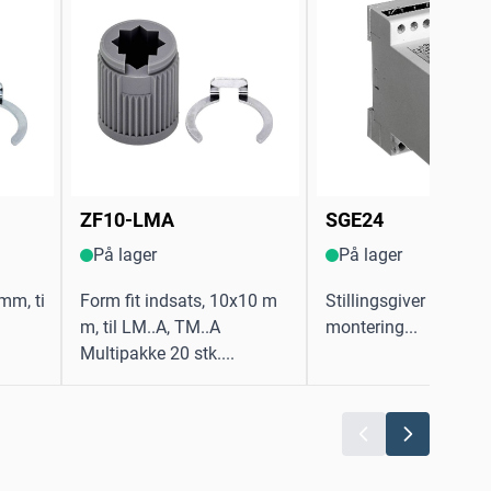
ZF10-LMA
SGE24
På lager
På lager
mm, ti
Form fit indsats, 10x10 m
Stillingsgiver til indb
m, til LM..A, TM..A
montering...
Multipakke 20 stk....