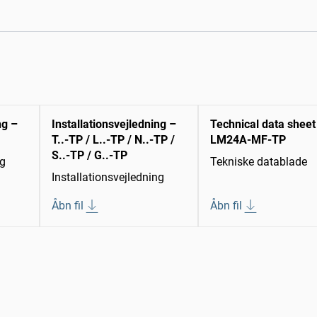
ng –
Installationsvejledning –
Technical data sheet
T..-TP / L..-TP / N..-TP /
LM24A-MF-TP
S..-TP / G..-TP
ng
Tekniske datablade
Installationsvejledning
Åbn fil
Åbn fil