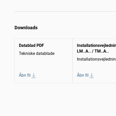
Downloads
Datablad PDF
Installationsvejledni
LM..A.. / TM..A..
Tekniske datablade
Installationsvejledni
Åbn fil
Åbn fil