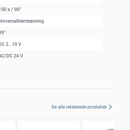
150 s / 90°
Universalklembøsning
95°
DC 2...10 V
AC/DC 24 V
Se alle relaterede produkter