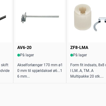
AV6-20
ZF8-LMA
På lager
På lager
skift
Akselforlænger 170 mm ø1
Form fit indsats, 8x8 
udvide
0 mm til spjældaksel ø6...1
l LM..A, TM..A
6 mm...
Multipakke 20 stk....