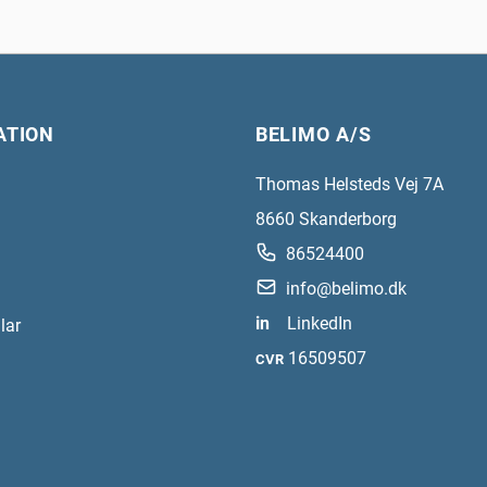
ATION
BELIMO A/S
Thomas Helsteds Vej 7A
8660
Skanderborg
86524400
info@belimo.dk
in
LinkedIn
lar
16509507
CVR