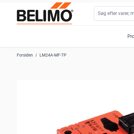
Skip to Content
Søg
Pr
Forsiden
/
LM24A-MF-TP