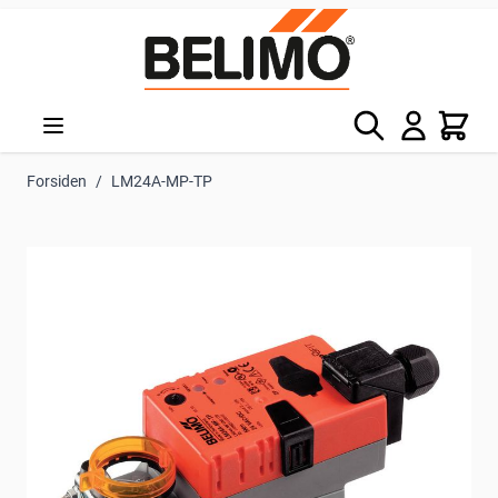
Skip to Content
Søg
Kurv
Forsiden
/
LM24A-MP-TP