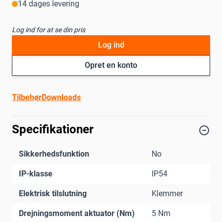
14 dages levering
Log ind for at se din pris
Log ind
Opret en konto
Tilbehør
Downloads
Specifikationer
Sikkerhedsfunktion
No
IP-klasse
IP54
Elektrisk tilslutning
Klemmer
Drejningsmoment aktuator (Nm)
5 Nm