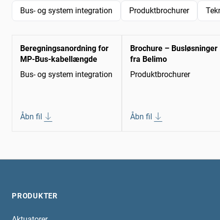
Bus- og system integration
Produktbrochurer
Tek
Beregningsanordning for
Brochure – Busløsninger
MP-Bus-kabellængde
fra Belimo
Bus- og system integration
Produktbrochurer
Åbn fil
Åbn fil
PRODUKTER
Aktuatorer