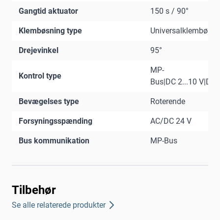
Gangtid aktuator
150 s / 90°
Klembøsning type
Universalklembøsni
Drejevinkel
95°
MP-
Kontrol type
Bus|DC 2...10 V|DC 0
Bevægelses type
Roterende
Forsyningsspænding
AC/DC 24 V
Bus kommunikation
MP-Bus
Tilbehør
Se alle relaterede produkter