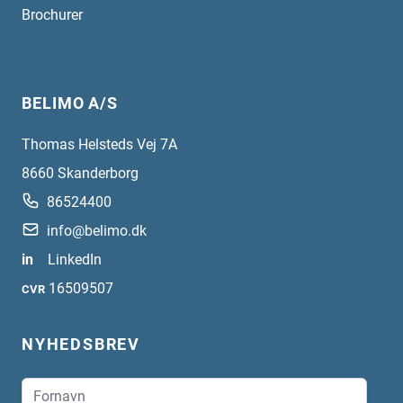
Brochurer
BELIMO A/S
Thomas Helsteds Vej 7A
8660
Skanderborg
86524400
info@belimo.dk
in
LinkedIn
16509507
CVR
NYHEDSBREV