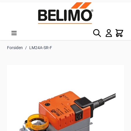
Skip to Content
Søg
Kurv
Forsiden
/
LM24A-SR-F