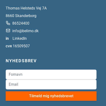
Thomas Helsteds Vej 7A
8660
Skanderborg
86524400
info@belimo.dk
in
LinkedIn
16509507
CVR
NYHEDSBREV
Tilmeld mig nyhedsbrevet