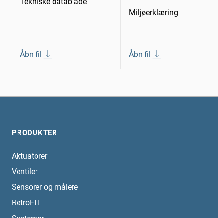
Tekniske datablade
Miljøerklæring
Åbn fil
Åbn fil
PRODUKTER
Aktuatorer
Ventiler
Sensorer og målere
RetroFIT