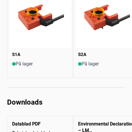
S1A
S2A
På lager
På lager
Downloads
Datablad PDF
Environmental Declaratio
– LM..