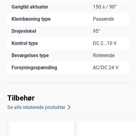
Gangtid aktuator
150 s / 90°
Klembøsning type
Passende
Drejevinkel
95°
Kontrol type
DC 2...10 V
Bevægelses type
Roterende
Forsyningsspænding
AC/DC 24 V
Tilbehør
Se alle relaterede produkter