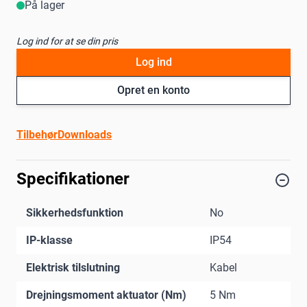
På lager
Log ind for at se din pris
Log ind
Opret en konto
Tilbehør
Downloads
Specifikationer
Sikkerhedsfunktion
No
IP-klasse
IP54
Elektrisk tilslutning
Kabel
Drejningsmoment aktuator (Nm)
5 Nm