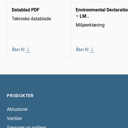
Datablad PDF
Environmental Declaratio
– LM..
Tekniske datablade
Miljøerklæring
Åbn fil
Åbn fil
PRODUKTER
Aktuatorer
Ventiler
Sensorer og målere