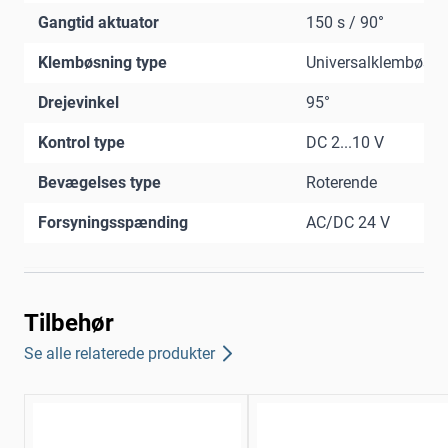
Gangtid aktuator
150 s / 90°
Klembøsning type
Universalklembøsni
Drejevinkel
95°
Kontrol type
DC 2...10 V
Bevægelses type
Roterende
Forsyningsspænding
AC/DC 24 V
Tilbehør
Se alle relaterede produkter