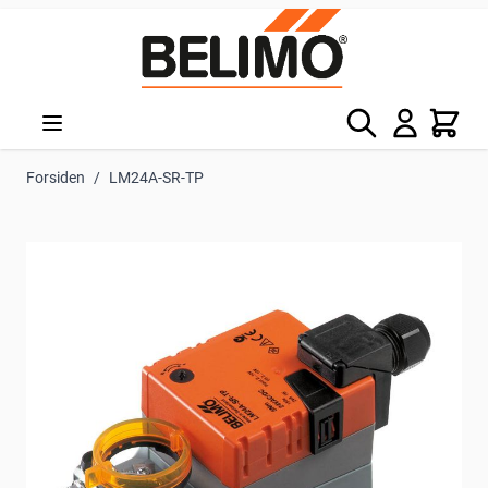
Skip to Content
Søg
Kurv
Forsiden
/
LM24A-SR-TP