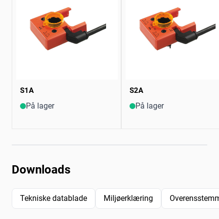
S1A
S2A
På lager
På lager
Downloads
Tekniske datablade
Miljøerklæring
Overensstemm