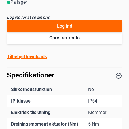
På lager
Log ind for at se din pris
Log ind
Opret en konto
Tilbehør
Downloads
Specifikationer
Sikkerhedsfunktion
No
IP-klasse
IP54
Elektrisk tilslutning
Klemmer
Drejningsmoment aktuator (Nm)
5 Nm