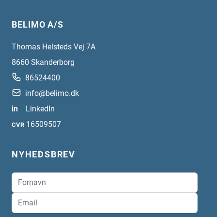
BELIMO A/S
Thomas Helsteds Vej 7A
8660
Skanderborg
86524400
info@belimo.dk
in
LinkedIn
16509507
CVR
NYHEDSBREV