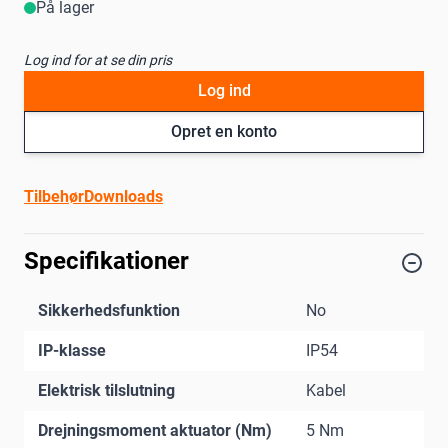
På lager
Log ind for at se din pris
Log ind
Opret en konto
Tilbehør
Downloads
Specifikationer
Sikkerhedsfunktion
No
IP-klasse
IP54
Elektrisk tilslutning
Kabel
Drejningsmoment aktuator (Nm)
5 Nm