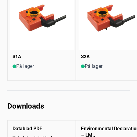
S1A
S2A
På lager
På lager
Downloads
Datablad PDF
Environmental Declaratio
– LM..