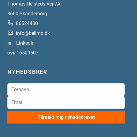
Thomas Helsteds Vej 7A
8660
Skanderborg
86524400
info@belimo.dk
in
LinkedIn
16509507
CVR
NYHEDSBREV
Tilmeld mig nyhedsbrevet