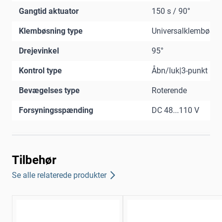
Gangtid aktuator
150 s / 90°
Klembøsning type
Universalklembøsni
Drejevinkel
95°
Kontrol type
Åbn/luk|3-punkt
Bevægelses type
Roterende
Forsyningsspænding
DC 48...110 V
Tilbehør
Se alle relaterede produkter