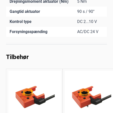
Drejningsmoment aktuator (Nm)
5 Nm
Gangtid aktuator
90 s / 90°
Kontrol type
DC 2...10 V
Forsyningsspænding
AC/DC 24 V
Tilbehør