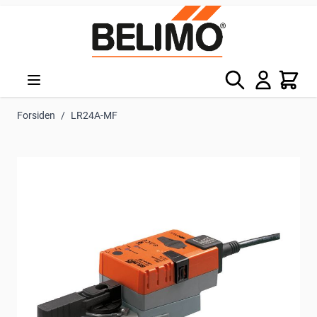
Skip to Content
Søg
Kurv
Forsiden
/
LR24A-MF