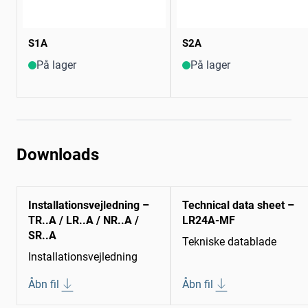
S1A
S2A
På lager
På lager
Downloads
Installationsvejledning –
Technical data sheet –
TR..A / LR..A / NR..A /
LR24A-MF
SR..A
Tekniske datablade
Installationsvejledning
Åbn fil
Åbn fil