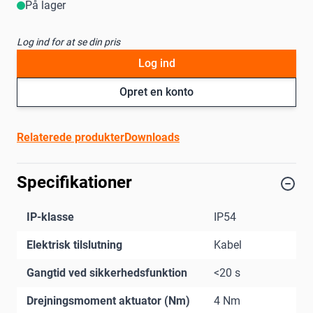
På lager
Log ind for at se din pris
Log ind
Opret en konto
Relaterede produkter
Downloads
Specifikationer
IP-klasse
IP54
Elektrisk tilslutning
Kabel
Gangtid ved sikkerhedsfunktion
<20 s
Drejningsmoment aktuator (Nm)
4 Nm