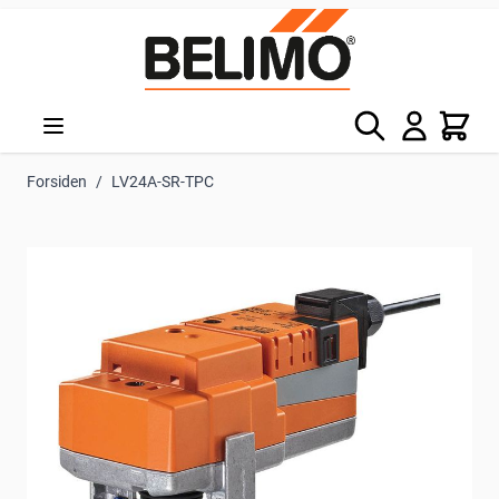
Skip to Content
Søg
Kurv
Forsiden
/
LV24A-SR-TPC