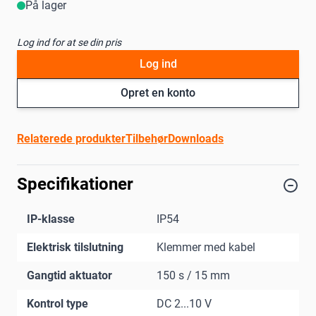
På lager
Log ind for at se din pris
Log ind
Opret en konto
Relaterede produkter
Tilbehør
Downloads
Specifikationer
IP-klasse
IP54
Elektrisk tilslutning
Klemmer med kabel
Gangtid aktuator
150 s / 15 mm
Kontrol type
DC 2...10 V