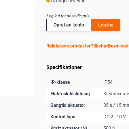
14 dages levering
Log ind for at se din pris
Opret en konto
Log ind
Relaterede produkter
Tilbehør
Download
Specifikationer
IP-klasse
IP54
Elektrisk tilslutning
Klemmer me
Gangtid aktuator
35 s / 15 m
Kontrol type
DC 2...10 V
Kraft aktuator (N)
500 N