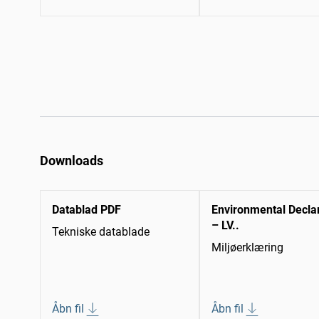
Downloads
Datablad PDF
Environmental Decla
– LV..
Tekniske datablade
Miljøerklæring
Åbn fil
Åbn fil