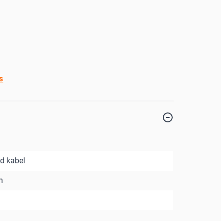
s
d kabel
m