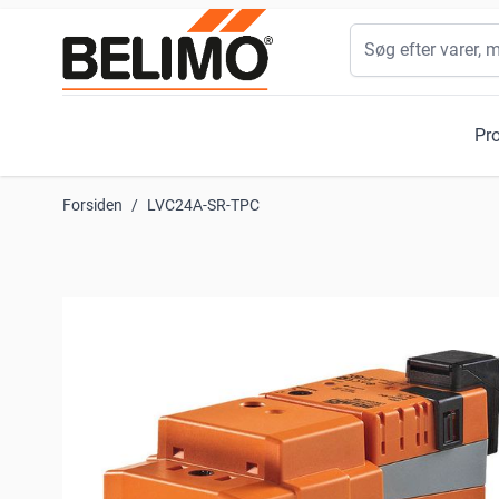
Skip to Content
Søg
Pr
Forsiden
/
LVC24A-SR-TPC