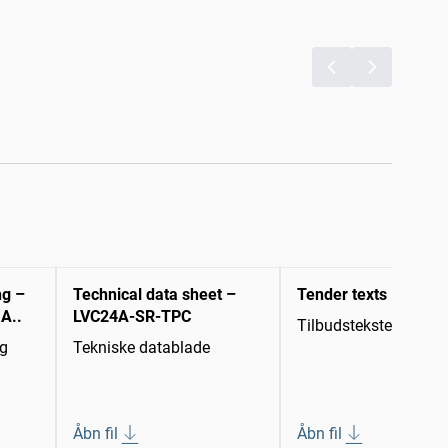
ng –
Technical data sheet –
Tender texts
.A..
LVC24A-SR-TPC
Tilbudstekster
ng
Tekniske datablade
Åbn fil
Åbn fil