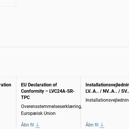
ration
EU Declaration of
Installationsvejledni
Conformity – LVC24A-SR-
LV..A.. / NV..A.. / SV.
TPC
Installationsvejledni
Overensstemmelseserklæring,
Europæisk Union
Åbn fil
Åbn fil