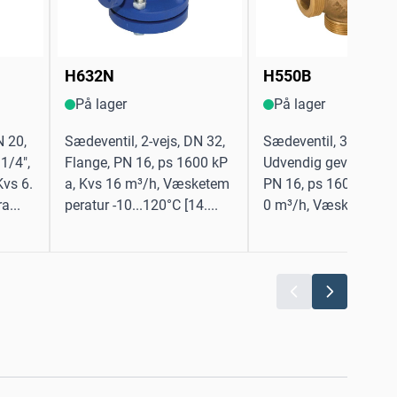
H632N
H550B
På lager
På lager
N 20,
Sædeventil, 2-vejs, DN 32,
Sædeventil, 3-vejs, D
1/4",
Flange, PN 16, ps 1600 kP
Udvendig gevind, G 2 
Kvs 6.
a, Kvs 16 m³/h, Væsketem
PN 16, ps 1600 kPa, 
a...
peratur -10...120°C [14....
0 m³/h, Væsketempera