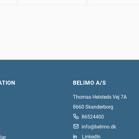
ATION
BELIMO A/S
Thomas Helsteds Vej 7A
8660
Skanderborg
86524400
info@belimo.dk
in
LinkedIn
lar