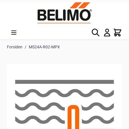
Skip to Content
Søg
Kurv
Forsiden
/
MS24A-R02-MPX