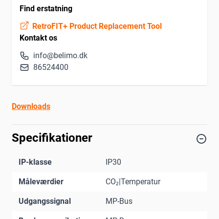
Find erstatning
RetroFIT+ Product Replacement Tool
Kontakt os
info@belimo.dk
86524400
Downloads
Specifikationer
IP-klasse
IP30
Måleværdier
CO₂|Temperatur
Udgangssignal
MP-Bus