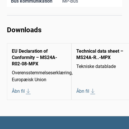
Bus kommunikation
MP-Bus
Downloads
EU Declaration of
Technical data sheet –
Conformity – MS24A-
MS24A-R..-MPX
R02-08-MPX
Tekniske datablade
Overensstemmelseserklæring,
Europæisk Union
Åbn fil
Åbn fil