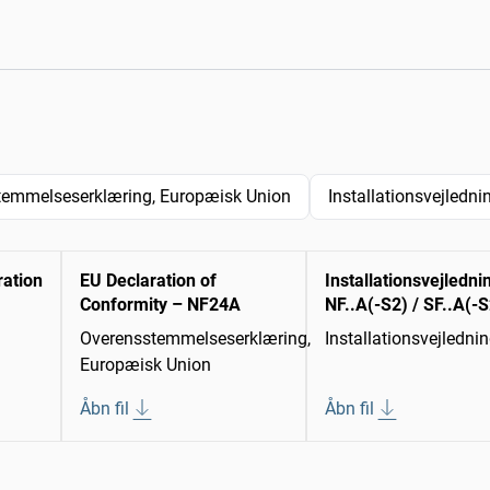
temmelseserklæring, Europæisk Union
Installationsvejledni
ration
EU Declaration of
Installationsvejledni
Conformity – NF24A
NF..A(-S2) / SF..A(-S
Overensstemmelseserklæring,
Installationsvejledni
Europæisk Union
Åbn fil
Åbn fil