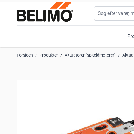
Skip to Content
Søg
Pr
Forsiden
/
Produkter
/
Aktuatorer (spjældmotorer)
/
Aktua