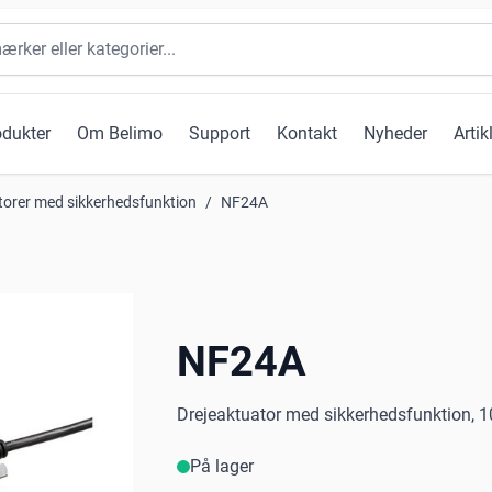
odukter
Om Belimo
Support
Kontakt
Nyheder
Artik
torer med sikkerhedsfunktion
/
NF24A
NF24A
Drejeaktuator med sikkerhedsfunktion, 1
På lager