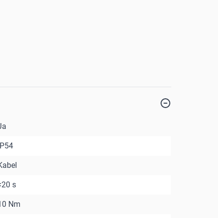
Ja
IP54
Kabel
<20 s
10 Nm