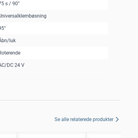
75 s / 90°
Universalklembøsning
95°
Åbn/luk
Roterende
AC/DC 24 V
Se alle relaterede produkter