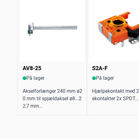
AV8-25
S2A-F
På lager
På lager
Akselforlænger 240 mm ø2
Hjælpekontakt med 2 
0 mm til spjældaksel ø8...2
ekontakter 2x SPDT...
2,7 mm...