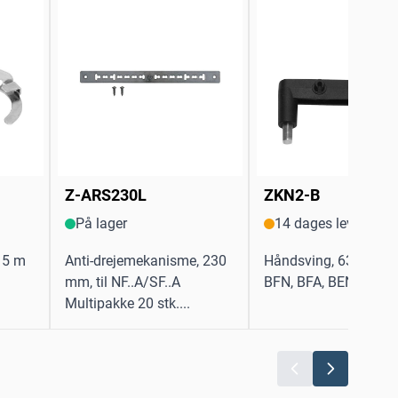
Z-ARS230L
ZKN2-B
På lager
14 dages levering
x15 m
Anti-drejemekanisme, 230
Håndsving, 63 mm, ti
mm, til NF..A/SF..A
BFN, BFA, BEN, BEE...
Multipakke 20 stk....