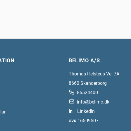
ATION
BELIMO A/S
Thomas Helsteds Vej 7A
8660
Skanderborg
86524400
info@belimo.dk
in
LinkedIn
lar
16509507
CVR