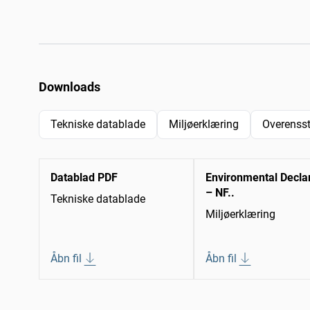
Downloads
Tekniske datablade
Miljøerklæring
Overenss
Datablad PDF
Environmental Decla
– NF..
Tekniske datablade
Miljøerklæring
Åbn fil
Åbn fil