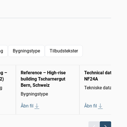
ng
Bygningstype
Tilbudstekster
ng –
Reference – High-rise
Technical data sheet
2)
building Tscharnergut
NF24A
Bern, Schweiz
ng
Tekniske datablade
Bygningstype
Åbn fil
Åbn fil