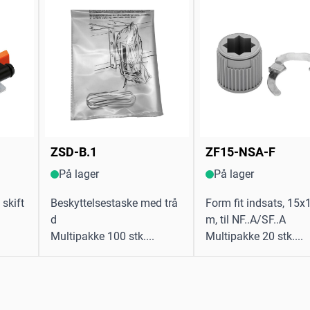
ZSD-B.1
ZF15-NSA-F
På lager
På lager
skift
Beskyttelsestaske med trå
Form fit indsats, 15
d
m, til NF..A/SF..A
Multipakke 100 stk....
Multipakke 20 stk....