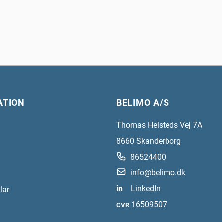
ATION
BELIMO A/S
Thomas Helsteds Vej 7A
8660
Skanderborg
86524400
info@belimo.dk
in
LinkedIn
lar
16509507
CVR