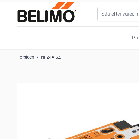
Skip to Content
Søg
Pr
Forsiden
/
NF24A-SZ