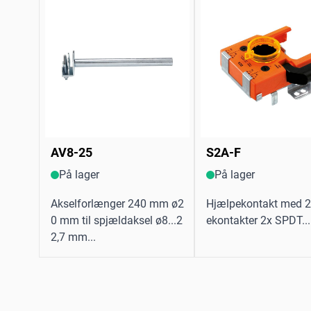
AV8-25
S2A-F
På lager
På lager
Akselforlænger 240 mm ø2
Hjælpekontakt med 2 
0 mm til spjældaksel ø8...2
ekontakter 2x SPDT...
2,7 mm...