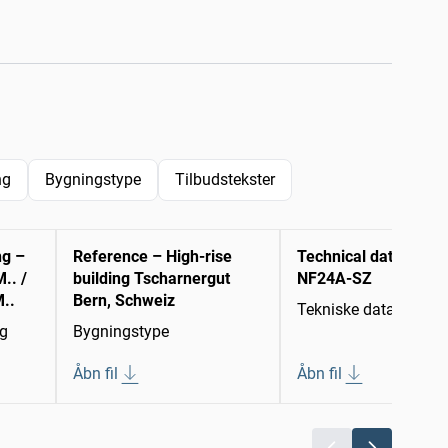
ng
Bygningstype
Tilbudstekster
ng –
Reference – High-rise
Technical data sheet
.. /
building Tscharnergut
NF24A-SZ
..
Bern, Schweiz
Tekniske datablade
ng
Bygningstype
Åbn fil
Åbn fil