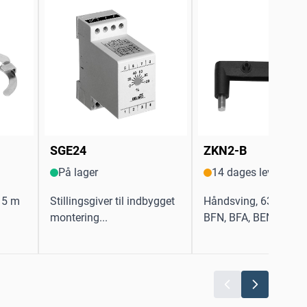
SGE24
ZKN2-B
På lager
14 dages levering
x15 m
Stillingsgiver til indbygget
Håndsving, 63 mm, ti
montering...
BFN, BFA, BEN, BEE...