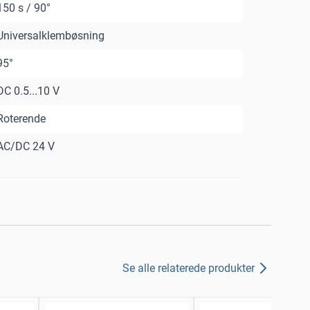
150 s / 90°
Universalklembøsning
95°
DC 0.5...10 V
Roterende
AC/DC 24 V
Se alle relaterede produkter