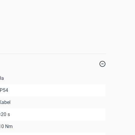
Ja
IP54
Kabel
<20 s
10 Nm