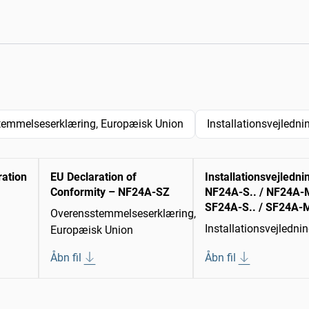
temmelseserklæring, Europæisk Union
Installationsvejledni
ration
EU Declaration of
Installationsvejledni
Conformity – NF24A-SZ
NF24A-S.. / NF24A-M
SF24A-S.. / SF24A-M
Overensstemmelseserklæring,
Installationsvejledni
Europæisk Union
Åbn fil
Åbn fil