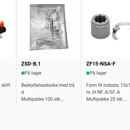
ZSD-B.1
ZF15-NSA-F
På lager
På lager
skift
Beskyttelsestaske med trå
Form fit indsats, 15
d
m, til NF..A/SF..A
Multipakke 100 stk....
Multipakke 20 stk....