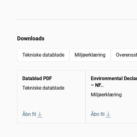
Downloads
Tekniske datablade
Miljøerklæring
Overenss
Datablad PDF
Environmental Decla
– NF..
Tekniske datablade
Miljøerklæring
Åbn fil
Åbn fil