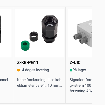
Z-KB-PG11
Z-UIC
14 dages levering
På lager
tpanel
Kabelforskruning til en kab
Signalomformerspæ
eldiameter på ø4...10 mm...
g/-strøm 100 kΩ 4...
forsyning AC/DC 24 V.