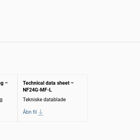
ng –
Technical data sheet –
NF24G-MF-L
ng
Tekniske datablade
Åbn fil