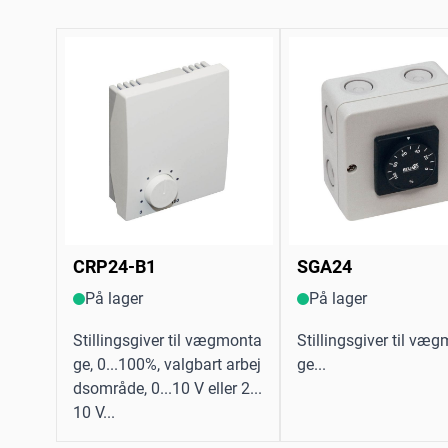
CRP24-B1
SGA24
På lager
På lager
Stillingsgiver til vægmonta
Stillingsgiver til væ
ge, 0...100%, valgbart arbej
ge...
dsområde, 0...10 V eller 2...
10 V...