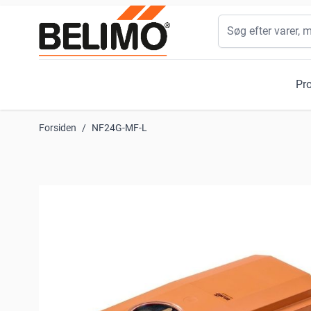
Skip to Content
Søg
Pr
Forsiden
/
NF24G-MF-L