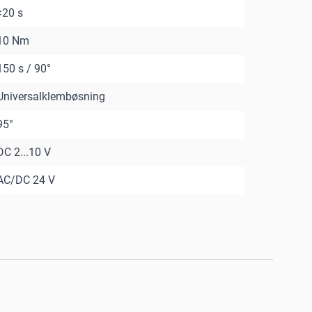
<20 s
10 Nm
150 s / 90°
Universalklembøsning
95°
DC 2...10 V
AC/DC 24 V