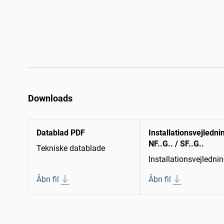
Downloads
Datablad PDF
Installationsvejledni
NF..G.. / SF..G..
Tekniske datablade
Installationsvejledni
Åbn fil
Åbn fil