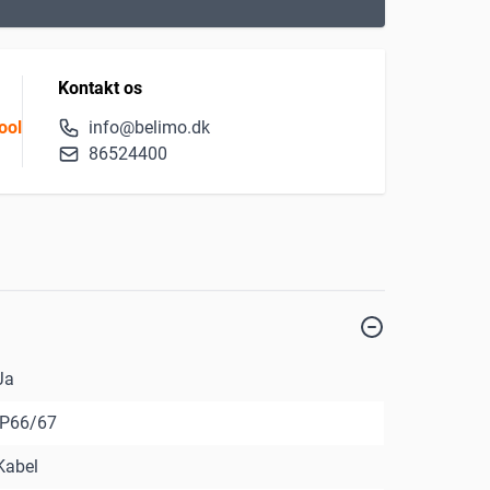
Kontakt os
ool
info@belimo.dk
86524400
Ja
IP66/67
Kabel