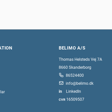
ATION
BELIMO A/S
Thomas Helsteds Vej 7A
8660
Skanderborg
86524400
info@belimo.dk
in
LinkedIn
lar
16509507
CVR