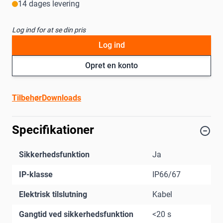
14 dages levering
Log ind for at se din pris
Log ind
Opret en konto
Tilbehør
Downloads
Specifikationer
Sikkerhedsfunktion
Ja
IP-klasse
IP66/67
Elektrisk tilslutning
Kabel
Gangtid ved sikkerhedsfunktion
<20 s