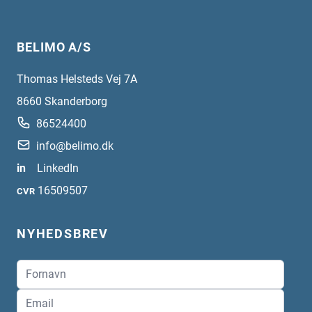
BELIMO A/S
Thomas Helsteds Vej 7A
8660
Skanderborg
86524400
info@belimo.dk
in
LinkedIn
16509507
CVR
NYHEDSBREV