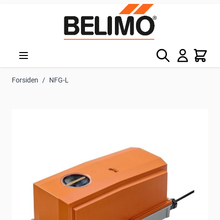
Skip to Content
Søg
Kurv
Forsiden
/
NFG-L