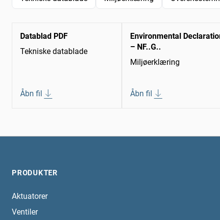
Datablad PDF
Environmental Declaratio
– NF..G..
Tekniske datablade
Miljøerklæring
Åbn fil
Åbn fil
PRODUKTER
Aktuatorer
Ventiler