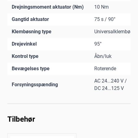
Drejningsmoment aktuator (Nm)
10 Nm
Gangtid aktuator
75 s / 90°
Klembøsning type
Universalklembøsni
Drejevinkel
95°
Kontrol type
Åbn/luk
Bevægelses type
Roterende
AC 24...240 V /
Forsyningsspænding
DC 24...125 V
Tilbehør