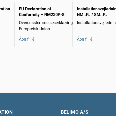
ration
EU Declaration of
Installationsvejledni
Conformity – NM230P-S
NM..P.. / SM..P..
Overensstemmelseserklæring,
Installationsvejledni
Europæisk Union
Åbn fil
Åbn fil
ATION
BELIMO A/S