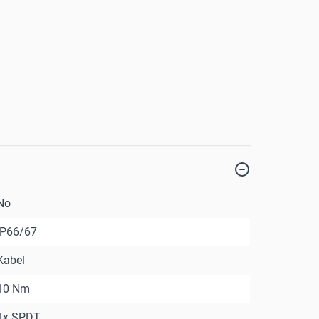
No
IP66/67
Kabel
10 Nm
1x SPDT