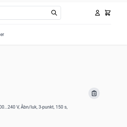
Kurv
ler
0...240 V, Åbn/luk, 3-punkt, 150 s,