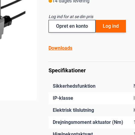
14 dages levering
Log ind for at se din pris
Opret en konto
Log ind
Downloads
Specifikationer
Sikkerhedsfunktion
IP-klasse
Elektrisk tilslutning
Drejningsmoment aktuator (Nm)
Hjælpekontaktsæt