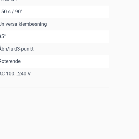
150 s / 90°
Universalklembøsning
95°
Åbn/luk|3-punkt
Roterende
AC 100...240 V