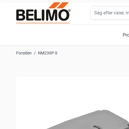
Skip to Content
Søg
Pr
Forsiden
/
NM230P-S