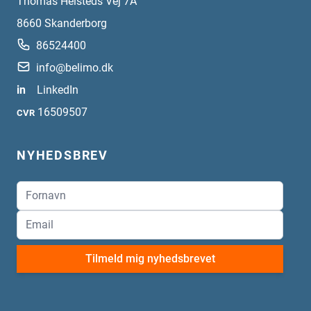
Thomas Helsteds Vej 7A
8660
Skanderborg
86524400
info@belimo.dk
in
LinkedIn
16509507
CVR
NYHEDSBREV
Tilmeld mig nyhedsbrevet