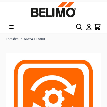
Skip to Content
Søg
Kurv
Forsiden
/
NM24-F1/300