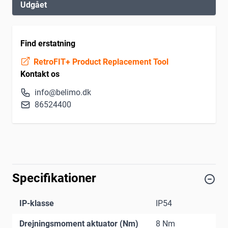
Udgået
Find erstatning
RetroFIT+ Product Replacement Tool
Kontakt os
info@belimo.dk
86524400
Specifikationer
IP-klasse
IP54
Drejningsmoment aktuator (Nm)
8 Nm