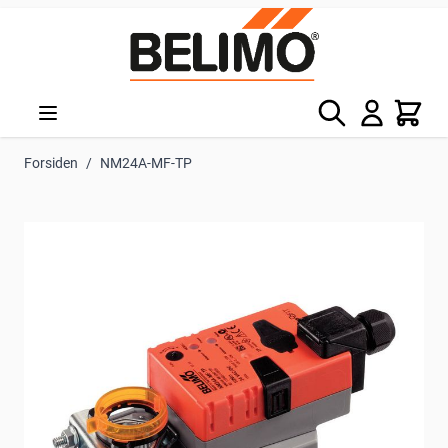
Skip to Content
Søg
Kurv
Forsiden
/
NM24A-MF-TP