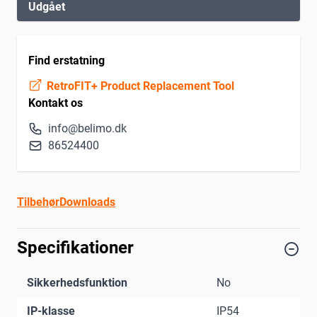
Udgået
Find erstatning
RetroFIT+ Product Replacement Tool
Kontakt os
info@belimo.dk
86524400
Tilbehør
Downloads
Specifikationer
Sikkerhedsfunktion
No
IP-klasse
IP54