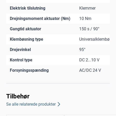
Elektrisk tilslutning
Klemmer
Drejningsmoment aktuator (Nm)
10 Nm
Gangtid aktuator
150 s / 90°
Klembøsning type
Universalklembøsni
Drejevinkel
95°
Kontrol type
DC 2...10 V
Forsyningsspænding
AC/DC 24 V
Tilbehør
Se alle relaterede produkter