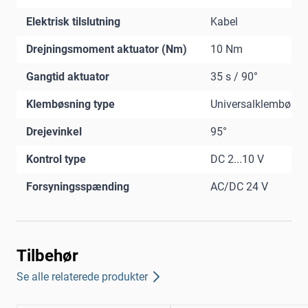
Elektrisk tilslutning
Kabel
Drejningsmoment aktuator (Nm)
10 Nm
Gangtid aktuator
35 s / 90°
Klembøsning type
Universalklembøsni
Drejevinkel
95°
Kontrol type
DC 2...10 V
Forsyningsspænding
AC/DC 24 V
Tilbehør
Se alle relaterede produkter