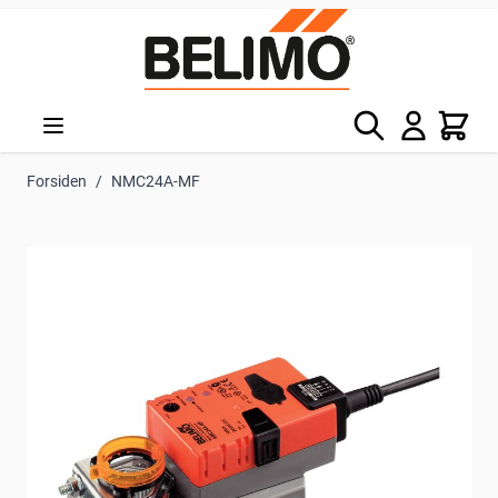
Skip to Content
Søg
Kurv
Forsiden
/
NMC24A-MF