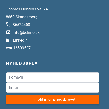
Thomas Helsteds Vej 7A
8660
Skanderborg
86524400
info@belimo.dk
in
LinkedIn
16509507
CVR
NYHEDSBREV
Tilmeld mig nyhedsbrevet