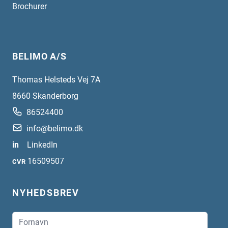
Brochurer
BELIMO A/S
Thomas Helsteds Vej 7A
8660
Skanderborg
86524400
info@belimo.dk
in
LinkedIn
16509507
CVR
NYHEDSBREV