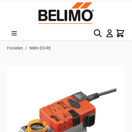
Skip to Content
Søg
Kurv
Forsiden
/
NMV-D3-RE