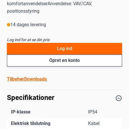
komfortanvendelserAnvendelse: VAV/CAV,
positionsstyring
14 dages levering
Log ind for at se din pris
Log ind
Opret en konto
Tilbehør
Downloads
Specifikationer
IP-klasse
IP54
Elektrisk tilslutning
Kabel