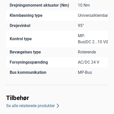
Drejningsmoment aktuator (Nm)
10 Nm
Klembøsning type
Universalklembøsni
Drejevinkel
95°
MP-
Kontrol type
Bus|DC 2...10 V|DC 0
Bevægelses type
Roterende
Forsyningsspænding
AC/DC 24 V
Bus kommunikation
MP-Bus
Tilbehør
Se alle relaterede produkter