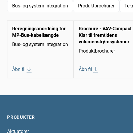
Bus- og system integration
Produktbrochurer
Tek
Beregningsanordning for
Brochure - VAV-Compact 
MP-Bus-kabellængde
Klar til fremtidens
volumenstrømsystemer
Bus- og system integration
Produktbrochurer
Åbn fil
Åbn fil
PRODUKTER
Aktuatorer