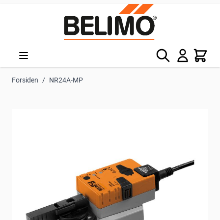
Skip to Content
Søg
Kurv
Forsiden
/
NR24A-MP