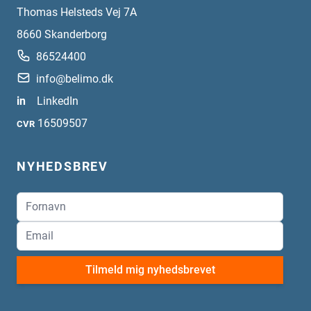
Thomas Helsteds Vej 7A
8660
Skanderborg
86524400
info@belimo.dk
in
LinkedIn
16509507
CVR
NYHEDSBREV
Tilmeld mig nyhedsbrevet