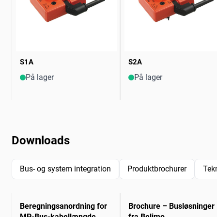
S1A
S2A
På lager
På lager
Downloads
Bus- og system integration
Produktbrochurer
Tek
Beregningsanordning for
Brochure – Busløsninger
MP-Bus-kabellængde
fra Belimo