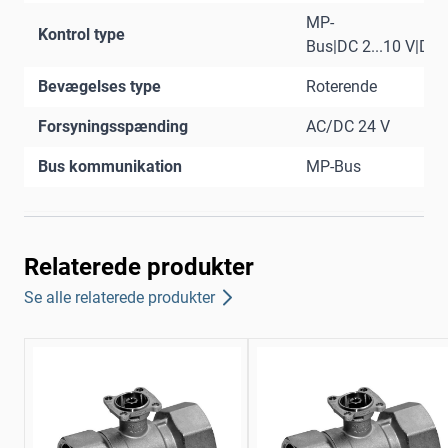
MP-
Kontrol type
Bus|DC 2...10 V|DC 0
Bevægelses type
Roterende
Forsyningsspænding
AC/DC 24 V
Bus kommunikation
MP-Bus
Relaterede produkter
Se alle relaterede produkter