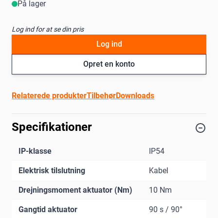
På lager
Log ind for at se din pris
Log ind
Opret en konto
Relaterede produkter
Tilbehør
Downloads
Specifikationer
IP-klasse
IP54
Elektrisk tilslutning
Kabel
Drejningsmoment aktuator (Nm)
10 Nm
Gangtid aktuator
90 s / 90°