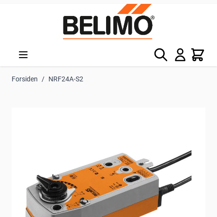
Skip to Content
Søg
Kurv
Forsiden
/
NRF24A-S2