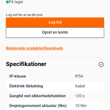
På lager
Log ind for at se din pris
Log ind
Opret en konto
Relaterede produkter
Downloads
Specifikationer
IP-klasse
IP54
Elektrisk tilslutning
Kabel
Gangtid ved sikkerhedsfunktion
<20 s
Drejningsmoment aktuator (Nm)
10 Nm