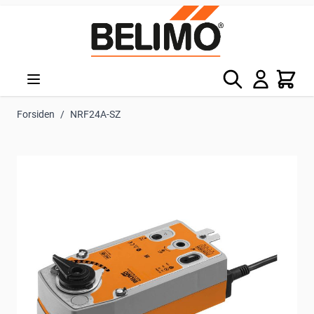
Skip to Content
Søg
Kurv
Forsiden
/
NRF24A-SZ