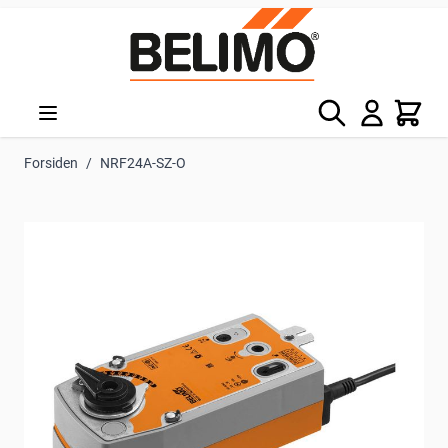
Skip to Content
Søg
Kurv
Forsiden
/
NRF24A-SZ-O