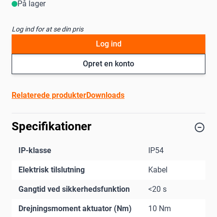
På lager
Log ind for at se din pris
Log ind
Opret en konto
Relaterede produkter
Downloads
Specifikationer
IP-klasse
IP54
Elektrisk tilslutning
Kabel
Gangtid ved sikkerhedsfunktion
<20 s
Drejningsmoment aktuator (Nm)
10 Nm