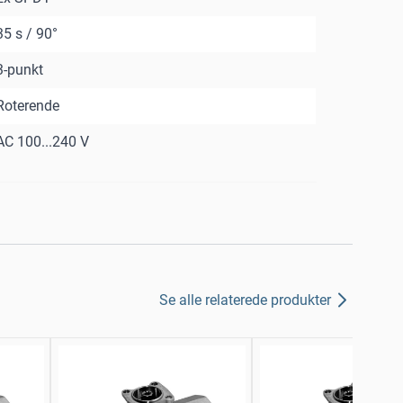
35 s / 90°
3-punkt
Roterende
AC 100...240 V
Se alle relaterede produkter