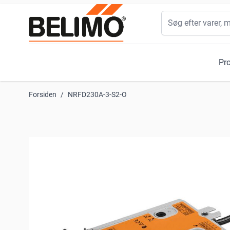
Skip to Content
Søg
Pr
Forsiden
/
NRFD230A-3-S2-O