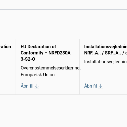
ration
EU Declaration of
Installationsvejledni
Conformity – NRFD230A-
NRF..A.. / SRF..A.. / 
3-S2-O
Installationsvejledni
Overensstemmelseserklæring,
Europæisk Union
Åbn fil
Åbn fil