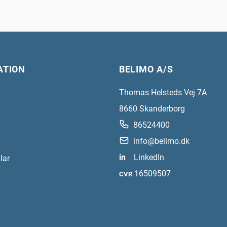
ATION
BELIMO A/S
Thomas Helsteds Vej 7A
8660
Skanderborg
86524400
info@belimo.dk
in
LinkedIn
lar
16509507
CVR