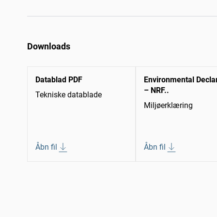
Downloads
Datablad PDF
Environmental Decla
– NRF..
Tekniske datablade
Miljøerklæring
Åbn fil
Åbn fil