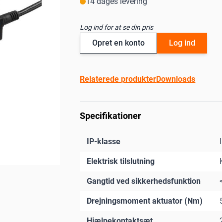
14 dages levering
Log ind for at se din pris
Opret en konto
Log ind
Relaterede produkter
Downloads
Specifikationer
IP-klasse
Elektrisk tilslutning
Gangtid ved sikkerhedsfunktion
Drejningsmoment aktuator (Nm)
Hjælpekontaktsæt