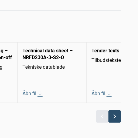
ng –
Technical data sheet –
Tender texts
on-off
NRFD230A-3-S2-O
Tilbudstekster
ng
Tekniske datablade
Åbn fil
Åbn fil