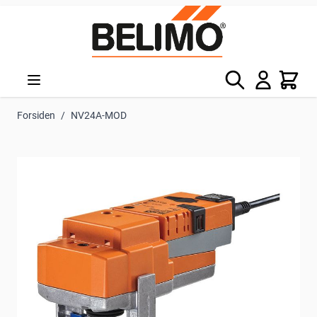
Skip to Content
Søg
Kurv
Forsiden
/
NV24A-MOD