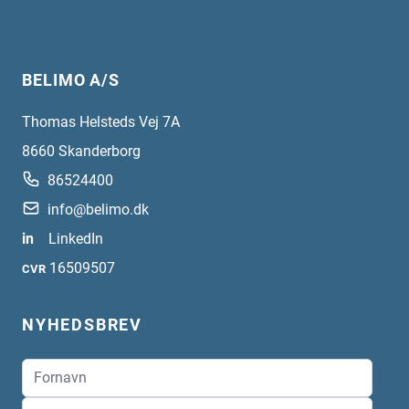
BELIMO A/S
Thomas Helsteds Vej 7A
8660
Skanderborg
86524400
info@belimo.dk
in
LinkedIn
16509507
CVR
NYHEDSBREV