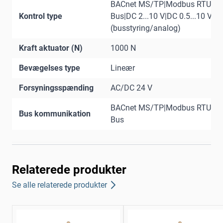
BACnet MS/TP|Modbus RTU|MP
Kontrol type
Bus|DC 2...10 V|DC 0.5...10 V|Hy
(busstyring/analog)
Kraft aktuator (N)
1000 N
Bevægelses type
Lineær
Forsyningsspænding
AC/DC 24 V
BACnet MS/TP|Modbus RTU|MP
Bus kommunikation
Bus
Relaterede produkter
Se alle relaterede produkter