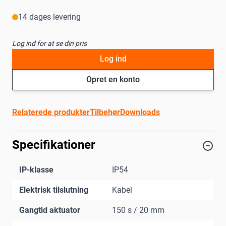
14 dages levering
Log ind for at se din pris
Log ind
Opret en konto
Relaterede produkter
Tilbehør
Downloads
Specifikationer
IP-klasse
IP54
Elektrisk tilslutning
Kabel
Gangtid aktuator
150 s / 20 mm