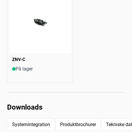
ZNV-C
På lager
Downloads
Systemintegration
Produktbrochurer
Tekniske da