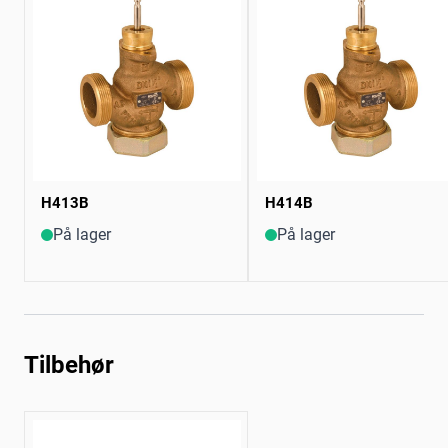
H413B
H414B
På lager
På lager
Tilbehør