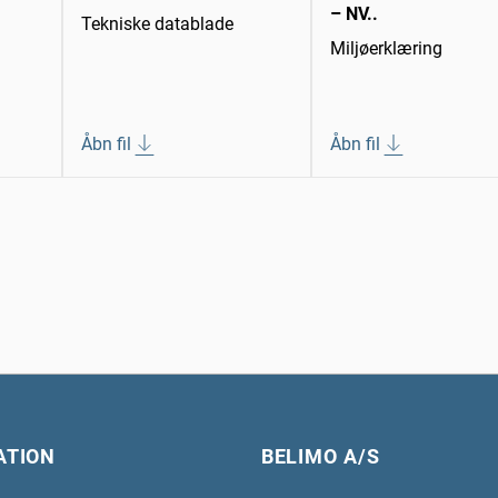
– NV..
Tekniske datablade
Miljøerklæring
Åbn fil
Åbn fil
ATION
BELIMO A/S