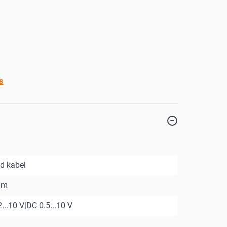
s
d kabel
mm
..10 V|DC 0.5...10 V