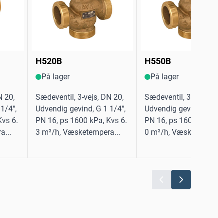
H520B
H550B
På lager
På lager
N 20,
Sædeventil, 3-vejs, DN 20,
Sædeventil, 3-vejs, D
1/4",
Udvendig gevind, G 1 1/4",
Udvendig gevind, G 2 
Kvs 6.
PN 16, ps 1600 kPa, Kvs 6.
PN 16, ps 1600 kPa, 
a...
3 m³/h, Væsketempera...
0 m³/h, Væsketempera