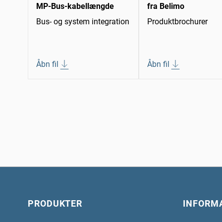
MP-Bus-kabellængde
fra Belimo
Bus- og system integration
Produktbrochurer
Åbn fil
Åbn fil
PRODUKTER
INFORM