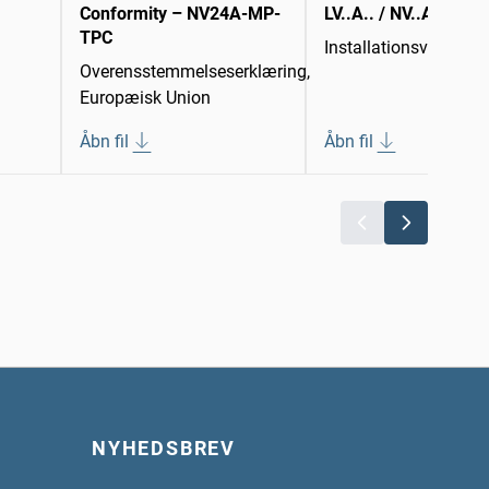
Conformity – NV24A-MP-
LV..A.. / NV..A.. / SV.
TPC
Installationsvejledni
Overensstemmelseserklæring,
Europæisk Union
Åbn fil
Åbn fil
NYHEDSBREV