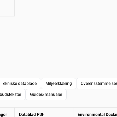
Tekniske datablade
Miljøerklæring
Overensstemmelses
lbudstekster
Guides/manualer
nger
Datablad PDF
Environmental Decla