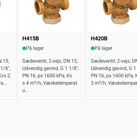
H415B
H420B
På lager
På lager
N 15,
Sædeventil, 2-vejs, DN 15,
Sædeventil, 2-vejs, D
1/8",
Udvendig gevind, G 1 1/8",
Udvendig gevind, G 1 
Kvs 2.
PN 16, ps 1600 kPa, Kv
PN 16, ps 1600 kPa, 
a...
s 4 m³/h, Væsketemperat
3 m³/h, Væsketemper
u...