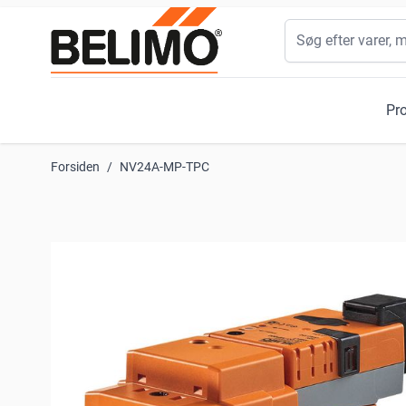
Skip to Content
Søg
Pr
Forsiden
/
NV24A-MP-TPC