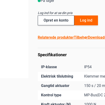
På lager
Log ind for at se din pris
Opret en konto
Log ind
Relaterede produkter
Tilbehør
Download
Specifikationer
IP-klasse
IP54
Elektrisk tilslutning
Klemmer me
Gangtid aktuator
150 s / 20 
Kontrol type
MP-Bus|DC 2.
Kraft aktuator (N)
1000 N