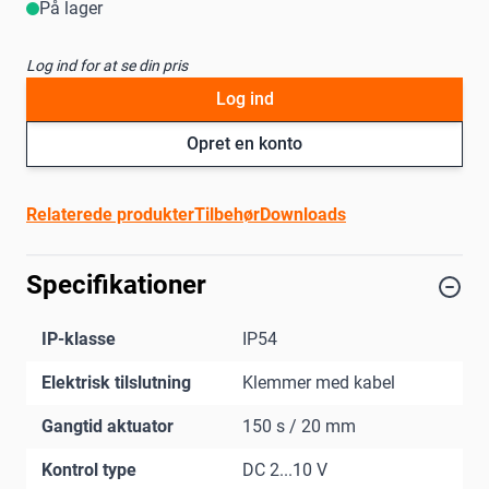
På lager
Log ind for at se din pris
Log ind
Opret en konto
Relaterede produkter
Tilbehør
Downloads
Specifikationer
IP-klasse
IP54
Elektrisk tilslutning
Klemmer med kabel
Gangtid aktuator
150 s / 20 mm
Kontrol type
DC 2...10 V