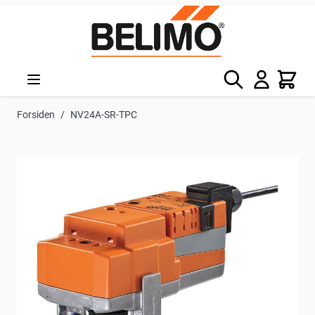
Skip to Content
Søg
Kurv
Forsiden
/
NV24A-SR-TPC