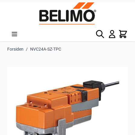
Skip to Content
Søg
Kurv
Forsiden
/
NVC24A-SZ-TPC