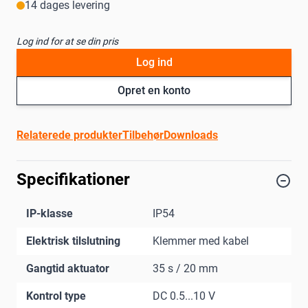
14 dages levering
Log ind for at se din pris
Log ind
Opret en konto
Relaterede produkter
Tilbehør
Downloads
Specifikationer
IP-klasse
IP54
Elektrisk tilslutning
Klemmer med kabel
Gangtid aktuator
35 s / 20 mm
Kontrol type
DC 0.5...10 V