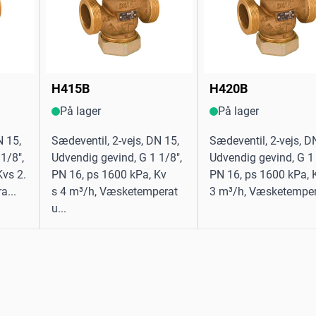
H415B
H420B
På lager
På lager
N 15,
Sædeventil, 2-vejs, DN 15,
Sædeventil, 2-vejs, D
1/8",
Udvendig gevind, G 1 1/8",
Udvendig gevind, G 1 
Kvs 2.
PN 16, ps 1600 kPa, Kv
PN 16, ps 1600 kPa, 
a...
s 4 m³/h, Væsketemperat
3 m³/h, Væsketemper
u...