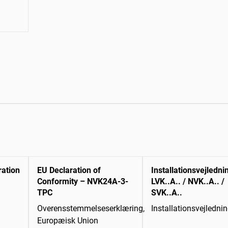
ration
EU Declaration of
Installationsvejledni
Conformity – NVK24A-3-
LVK..A.. / NVK..A.. /
TPC
SVK..A..
Overensstemmelseserklæring,
Installationsvejledni
Europæisk Union