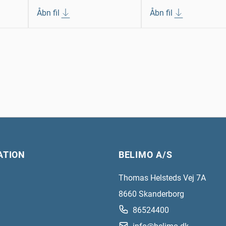
Åbn fil
Åbn fil
ATION
BELIMO A/S
Thomas Helsteds Vej 7A
8660
Skanderborg
86524400