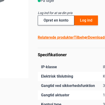
På lager
Log ind for at se din pris
Opret en konto
Log ind
Relaterede produkter
Tilbehør
Download
Specifikationer
IP-klasse
I
Elektrisk tilslutning
K
Gangtid ved sikkerhedsfunktion
3
Gangtid aktuator
1
Kontrol type
3