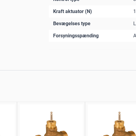
Kraft aktuator (N)
1
Bevægelses type
L
Forsyningsspænding
A