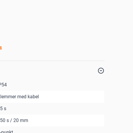
s
P54
lemmer med kabel
5 s
50 s / 20 mm
-punkt