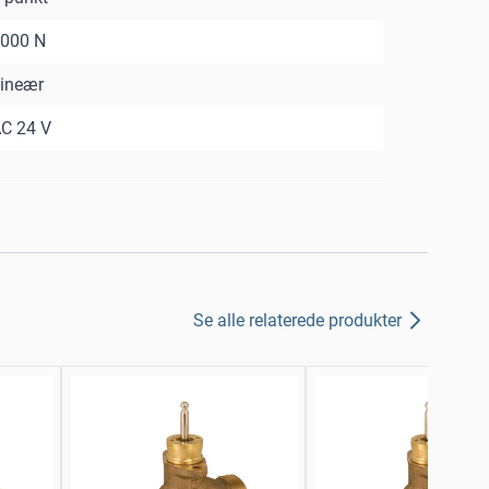
000 N
ineær
C 24 V
Se alle relaterede produkter