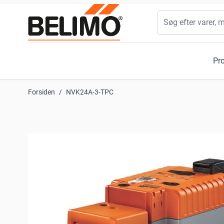
Skip to Content
Søg
Pr
Forsiden
/
NVK24A-3-TPC