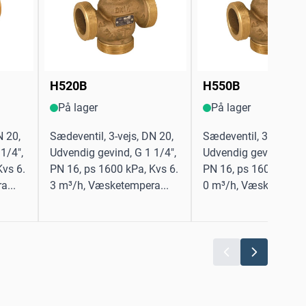
H520B
H550B
På lager
På lager
N 20,
Sædeventil, 3-vejs, DN 20,
Sædeventil, 3-vejs, D
1/4",
Udvendig gevind, G 1 1/4",
Udvendig gevind, G 2 
Kvs 6.
PN 16, ps 1600 kPa, Kvs 6.
PN 16, ps 1600 kPa, 
a...
3 m³/h, Væsketempera...
0 m³/h, Væsketempera