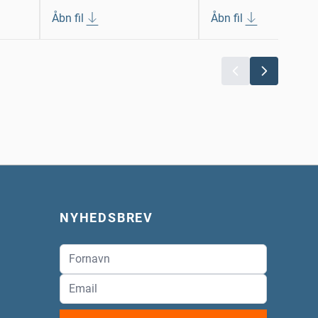
Åbn fil
Åbn fil
NYHEDSBREV