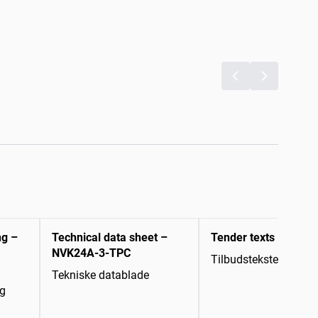
ng –
Technical data sheet –
Tender texts
NVK24A-3-TPC
Tilbudstekster
Tekniske datablade
ng