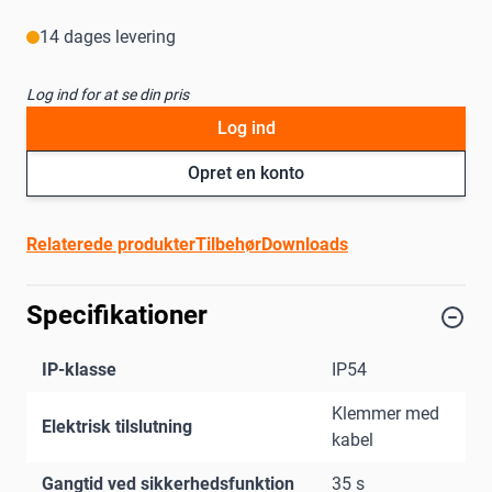
14 dages levering
Log ind for at se din pris
Log ind
Opret en konto
Relaterede produkter
Tilbehør
Downloads
Specifikationer
IP-klasse
IP54
Klemmer med
Elektrisk tilslutning
kabel
Gangtid ved sikkerhedsfunktion
35 s