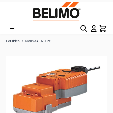
Skip to Content
Søg
Kurv
Forsiden
/
NVK24A-SZ-TPC