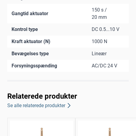
150 s /
Gangtid aktuator
20 mm
Kontrol type
DC 0.5...10 V
Kraft aktuator (N)
1000 N
Bevægelses type
Lineær
Forsyningsspænding
AC/DC 24 V
Relaterede produkter
Se alle relaterede produkter