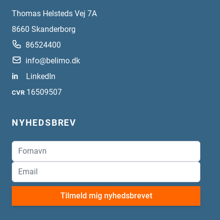
Thomas Helsteds Vej 7A
8660
Skanderborg
86524400
info@belimo.dk
in
LinkedIn
16509507
CVR
NYHEDSBREV
Tilmeld mig nyhedsbrevet