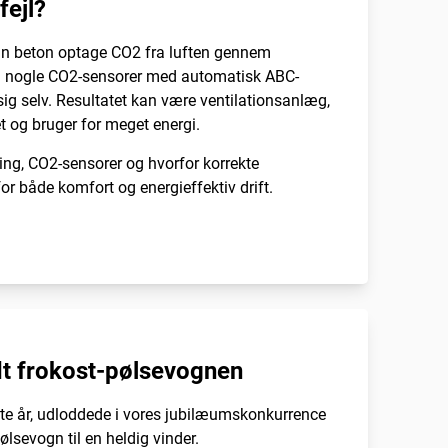
fejl?
an beton optage CO2 fra luften gennem
få nogle CO2-sensorer med automatisk ABC-
re sig selv. Resultatet kan være ventilationsanlæg,
t og bruger for meget energi.
ng, CO2-sensorer og hvorfor korrekte
r både komfort og energieffektiv drift.
t frokost-pølsevognen
ste år, udloddede i vores jubilæumskonkurrence
lsevogn til en heldig vinder.