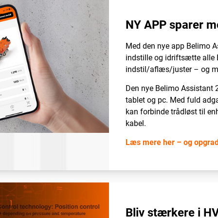
NY APP sparer m
Med den nye app Belimo As
indstille og idriftsætte all
indstil/aflæs/juster – og 
Den nye Belimo Assistant 
tablet og pc. Med fuld adg
kan forbinde trådløst til 
kabel.
Læs mere her – og opgrade
Bliv stærkere i H