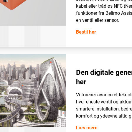
kabel eller trådløs NFC (N
funktioner fra Belimo Assis
en ventil eller sensor.
Bestil her
Den digitale gene
her
Vi forener avanceret teknolog
hver eneste ventil og aktua
smartere installation, bed
komfort og ydeevne altid g
Læs mere