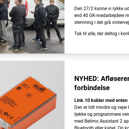
Den 27/2 kunne vi rykke 
end 40 GK-medarbejdere m
stemning i det grå vintervej
Tak til alle, der deltog i k
NYHED: Afløseren
forbindelse
Link.10 kobler med enten 
Den er lidt mindre og vejer
tjekke og programmere vent
med Belimo Assistant 2 app
Bluetooth eller kabel. Og ko