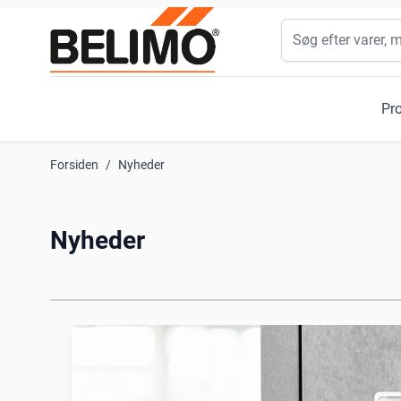
Skip to Content
Søg
Pr
Forsiden
/
Nyheder
Nyheder