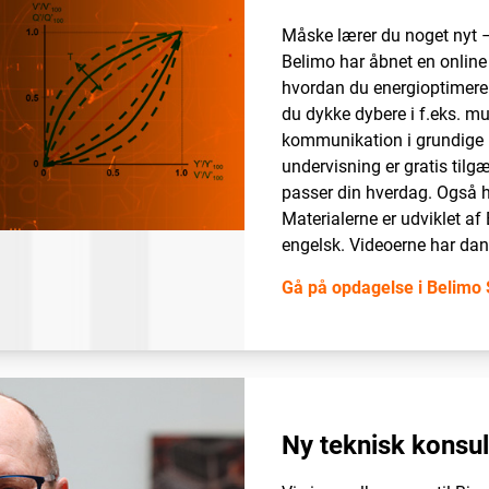
Måske lærer du noget nyt – 
Belimo har åbnet en online
hvordan du energioptimerer 
du dykke dybere i f.eks. m
kommunikation i grundige u
undervisning er gratis tilgæ
passer din hverdag. Også h
Materialerne er udviklet a
engelsk. Videoerne har dan
Gå på opdagelse i Belimo 
Ny teknisk konsul