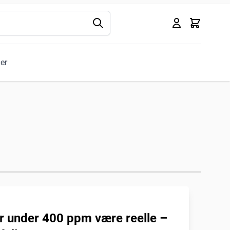
Kurv
ler
 under 400 ppm være reelle –