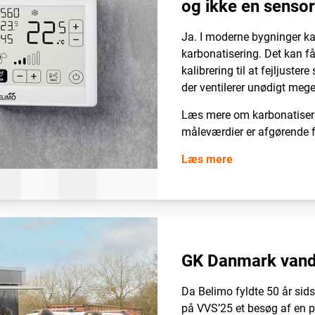
og ikke en sensor
Ja. I moderne bygninger k
karbonatisering. Det kan 
kalibrering til at fejljuste
der ventilerer unødigt mege
Læs mere om karbonatiseri
måleværdier er afgørende fo
Læs mere
GK Danmark vand
Da Belimo fyldte 50 år sid
på VVS’25 et besøg af en pø