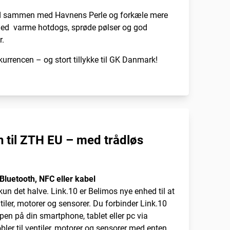
ud sammen med Havnens Perle og forkæle mere
ed varme hotdogs, sprøde pølser og god
r.
onkurrencen – og stort tillykke til GK Danmark!
 til ZTH EU – med trådløs
Bluetooth, NFC eller kabel
 kun det halve. Link.10 er Belimos nye enhed til at
iler, motorer og sensorer. Du forbinder Link.10
en på din smartphone, tablet eller pc via
bler til ventiler, motorer og sensorer med enten