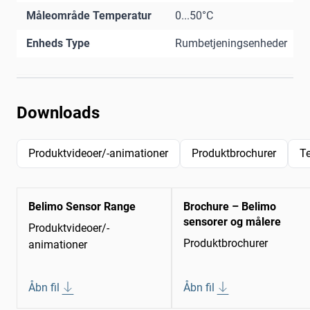
Måleområde Temperatur
0...50°C
Enheds Type
Rumbetjeningsenheder
Downloads
Produktvideoer/-animationer
Produktbrochurer
T
Belimo Sensor Range
Brochure – Belimo
sensorer og målere
Produktvideoer/-
Produktbrochurer
animationer
Åbn fil
Åbn fil