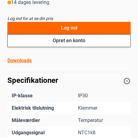
14 dages levering
Log ind for at se din pris
Log ind
Opret en konto
Downloads
Specifikationer
IP-klasse
IP30
Elektrisk tilslutning
Klemmer
Måleværdier
Temperatur
Udgangssignal
NTC1k8