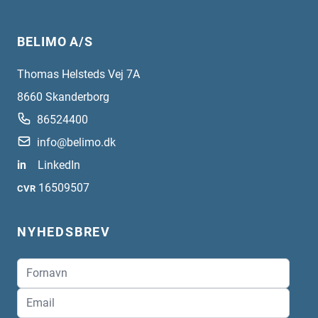
BELIMO A/S
Thomas Helsteds Vej 7A
8660
Skanderborg
86524400
info@belimo.dk
in
LinkedIn
16509507
CVR
NYHEDSBREV