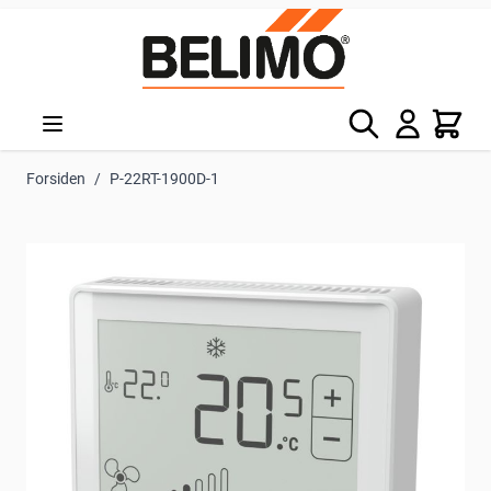
Skip to Content
Søg
Kurv
Forsiden
/
P-22RT-1900D-1