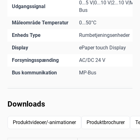
0...5 V|0...10 V|2...10 V|MP-
Udgangssignal
Bus
Måleområde Temperatur
0...50°C
Enheds Type
Rumbetjeningsenheder
Display
ePaper touch Display
Forsyningsspænding
AC/DC 24 V
Bus kommunikation
MP-Bus
Downloads
Produktvideoer/-animationer
Produktbrochurer
T